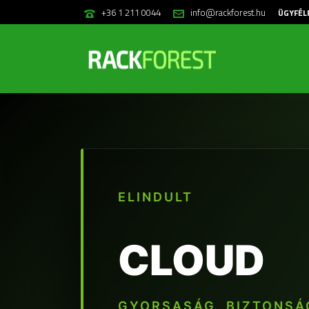
+36 1 211 0044
info@rackforest.hu
ÜGYFÉL
ELINDULT
CLOUD
GYORSASÁG, BIZTONSÁ