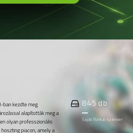
1000
db
3-ban kezdte meg
ározással alapították meg a
Saját fizikai szerver
en olyan professzionális
 hoszting piacon, amely a