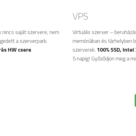
VPS
k nincs saját szervere, nem
Virtuális szerver – beruházá
gedett a szerverpark.
memóriában és tárhelyben bizt
órás HW csere
szerverek.
100% SSD, Intel
5 napig! Győződjön meg a mi