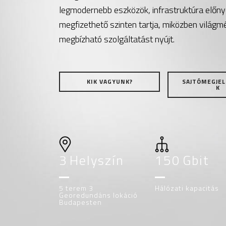
legmodernebb eszközök, infrastruktúra előnyei
megfizethető szinten tartja, miközben világmé
megbízható szolgáltatást nyújt.
KIK VAGYUNK?
SAJTÓMEGJEL
K
3
Helyszín
150
Gbit
5 terem 3
Hálózati kapacitás
Georedundáns lokáció
Budapesten