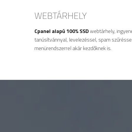
WEBTÁRHELY
Cpanel alapú 100% SSD
webtárhely, ingyen
tanúsítvánnyal, levelezéssel, spam szűrésse
menürendszerrel akár kezdőknek is.