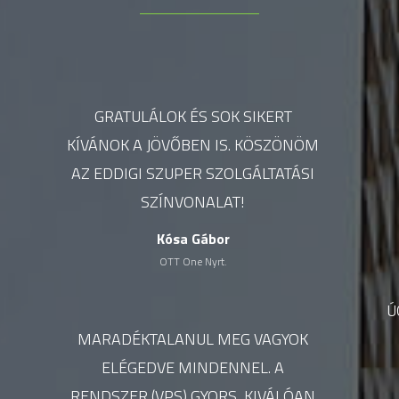
GRATULÁLOK ÉS SOK SIKERT
KÍVÁNOK A JÖVŐBEN IS. KÖSZÖNÖM
AZ EDDIGI SZUPER SZOLGÁLTATÁSI
SZÍNVONALAT!
Kósa Gábor
OTT One Nyrt.
Ú
MARADÉKTALANUL MEG VAGYOK
ELÉGEDVE MINDENNEL. A
RENDSZER (VPS) GYORS, KIVÁLÓAN