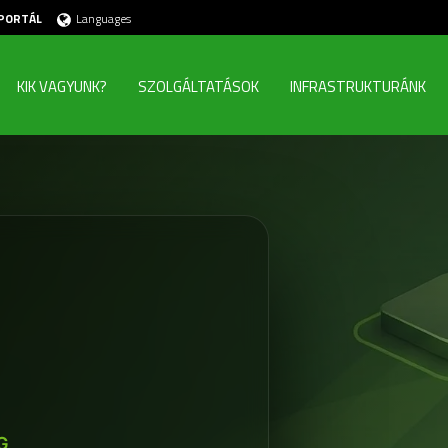
PORTÁL
Languages
KIK VAGYUNK?
SZOLGÁLTATÁSOK
INFRASTRUKTURÁNK
G,