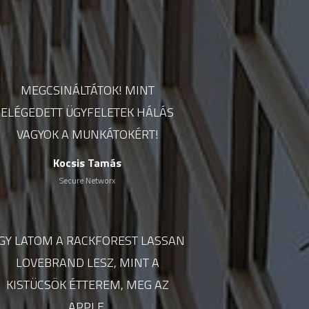
MEGCSINÁLTÁTOK! MINT
ELÉGEDETT ÜGYFELETEK HÁLÁS
VAGYOK A MUNKÁTOKÉRT!
Kocsis Tamás
Secure Networx
GY LATOM A RACKFOREST LASSAN
LOVEBRAND LESZ, MINT A
KISTÜCSÖK ÉTTEREM, MEG AZ
APPLE.