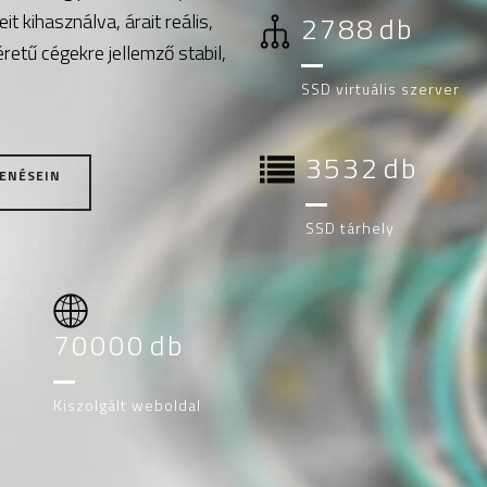
t kihasználva, árait reális,
3300
db
retű cégekre jellemző stabil,
SSD virtuális szerver
4180
db
ENÉSEIN
SSD tárhely
70000
db
Kiszolgált weboldal