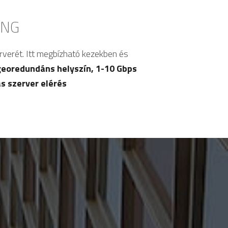
ING
rverét. Itt megbízható kezekben és
georedundáns helyszín, 1-10 Gbps
ás szerver elérés