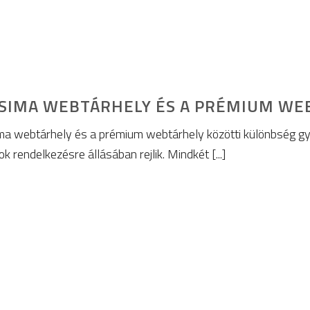
 SIMA WEBTÁRHELY ÉS A PRÉMIUM WE
ma webtárhely és a prémium webtárhely közötti különbség g
rendelkezésre állásában rejlik. Mindkét [...]