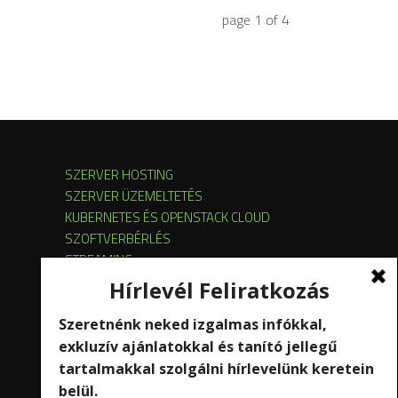
page
1
of
4
SZERVER HOSTING
SZERVER ÜZEMELTETÉS
KUBERNETES ÉS OPENSTACK CLOUD
SZOFTVERBÉRLÉS
STREAMING