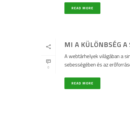
READ MORE
MI A KÜLÖNBSÉG A
A webtárhelyek világában a si
sebességében és az erőforrások 
0
READ MORE