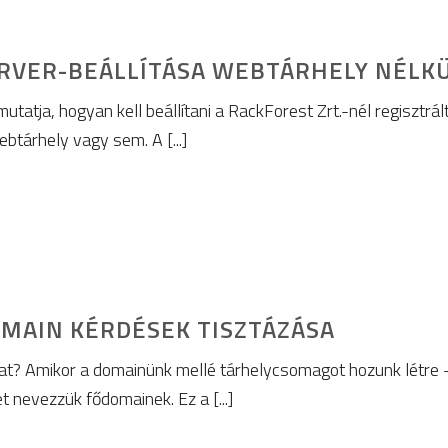
RVER-BEÁLLÍTÁSA WEBTÁRHELY NÉLKÜ
mutatja, hogyan kell beállítani a RackForest Zrt.-nél regisztrá
btárhely vagy sem. A [...]
MAIN KÉRDÉSEK TISZTÁZÁSA
at? Amikor a domainünk mellé tárhelycsomagot hozunk létre –
t nevezzük fődomainek. Ez a [...]