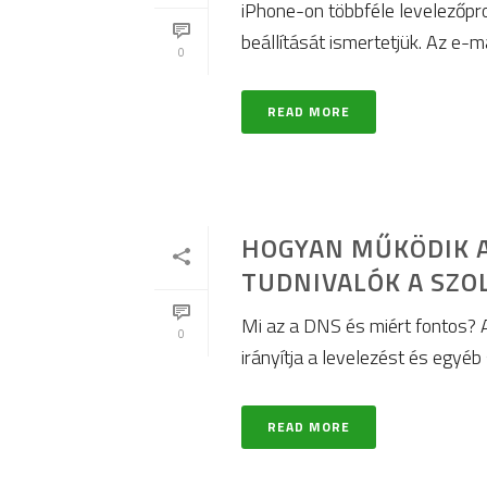
iPhone-on többféle levelezőpr
beállítását ismertetjük. Az e-m
0
READ MORE
HOGYAN MŰKÖDIK A
TUDNIVALÓK A SZO
Mi az a DNS és miért fontos? A
0
irányítja a levelezést és egyéb 
READ MORE