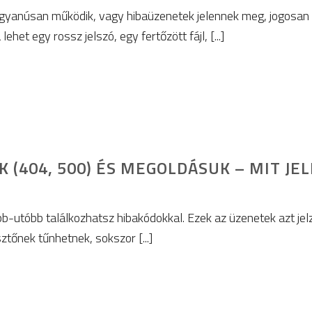
gyanúsan működik, vagy hibaüzenetek jelennek meg, jogosan me
het egy rossz jelszó, egy fertőzött fájl, [...]
K (404, 500) ÉS MEGOLDÁSUK – MIT J
b-utóbb találkozhatsz hibakódokkal. Ezek az üzenetek azt je
sztőnek tűnhetnek, sokszor [...]