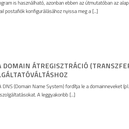
ogram is használható, azonban ebben az útmutatóban az alap
ail postafiók konfigurálásához nyissa meg a [...]
 DOMAIN ÁTREGISZTRÁCIÓ (TRANSZFER
LGÁLTATÓVÁLTÁSHOZ
 DNS (Domain Name System) fordítja le a domainneveket (pl. 
szolgáltatásokat. A leggyakoribb [...]