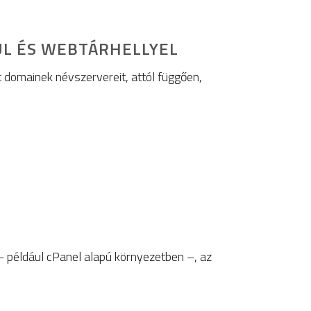
L ÉS WEBTÁRHELLYEL
lt domainek névszervereit, attól függően,
 például cPanel alapú környezetben –, az