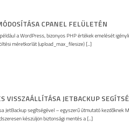
MÓDOSÍTÁSA CPANEL FELÜLETÉN
például a WordPress, bizonyos PHP értékek emelését igényl
töltési méretkorlát (upload_max_filesize) [...]
S VISSZAÁLLÍTÁSA JETBACKUP SEGÍTS
ása JetBackup segítségével – egyszerű útmutató kezdőknek 
szeresen készüljön biztonsági mentés a [...]