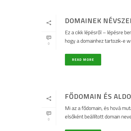
DOMAINEK NÉVSZE
Ez a cikk lépésről – lépésre be
hogy a domainhez tartozik-e we
0
READ MORE
FŐDOMAIN ÉS ALDO
Mi az a fődomain, és hová mut
elsőként beállított domain neve
0