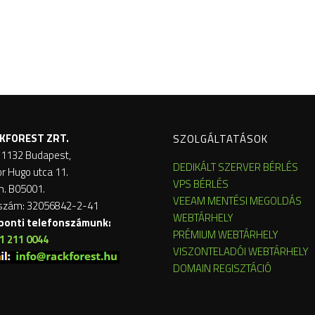
KFOREST ZRT.
SZOLGÁLTATÁSOK
 1132 Budapest,
DEDIKÁLT SZERVER BÉRLÉS
or Hugo utca 11.
VPS BÉRLÉS
m. B05001.
VEEAM MENTÉSI MEGOLDÁS
szám: 32056842-2-41
WEBTÁRHELY
ponti telefonszámunk:
PRÉMIUM WEBTÁRHELY
1 211 0044
VISZONTELADÓI WEBTÁRHELY
DOMAIN REGISZTÁCIÓ