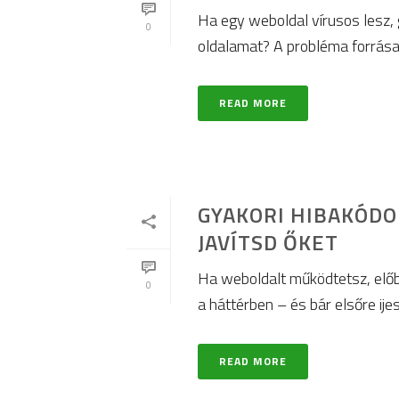
Ha egy weboldal vírusos lesz, 
0
oldalamat? A probléma forrása le
READ MORE
GYAKORI HIBAKÓDO
JAVÍTSD ŐKET
Ha weboldalt működtetsz, előb
0
a háttérben – és bár elsőre ije
READ MORE