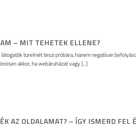
AM – MIT TEHETEK ELLENE?
átogatók türelmét teszi próbára, hanem negatívan befolyásol
lönösen akkor, ha webáruházat vagy [...]
ÉK AZ OLDALAMAT? – ÍGY ISMERD FEL 