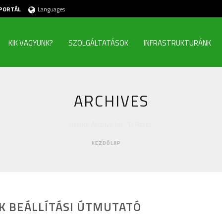
PORTÁL
Languages
KIK VAGYUNK?
SZOLGÁLTATÁSOK
INFRASTRUKTURÁNK
ARCHIVES
Author Archive for: "D.Peter"
KEZDŐLAP
ÓK BEÁLLÍTÁSI ÚTMUTATÓ