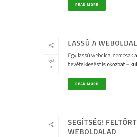
READ MORE
LASSÚ A WEBOLDAL
Egy lassú weboldal nemcsak a l
bevételkiesést is okozhat – kü
0
READ MORE
SEGÍTSÉG! FELTÖRT
WEBOLDALAD