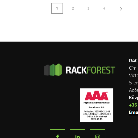
1
2
3
4
RAC
Cím:
Vict
5. e
Adó
Köz
+36 