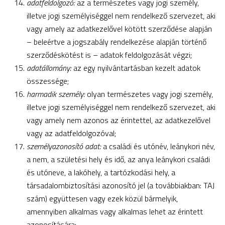
adatfeldolgozó:
az a természetes vagy jogi személy,
illetve jogi személyiséggel nem rendelkező szervezet, aki
vagy amely az adatkezelővel kötött szerződése alapján
– beleértve a jogszabály rendelkezése alapján történő
szerződéskötést is – adatok feldolgozását végzi;
adatállomány:
az egy nyilvántartásban kezelt adatok
összessége;
harmadik személy:
olyan természetes vagy jogi személy,
illetve jogi személyiséggel nem rendelkező szervezet, aki
vagy amely nem azonos az érintettel, az adatkezelővel
vagy az adatfeldolgozóval;
személyazonosító adat:
a családi és utónév, leánykori név,
a nem, a születési hely és idő, az anya leánykori családi
és utóneve, a lakóhely, a tartózkodási hely, a
társadalombiztosítási azonosító jel (a továbbiakban: TAJ
szám) együttesen vagy ezek közül bármelyik,
amennyiben alkalmas vagy alkalmas lehet az érintett
azonosítására;