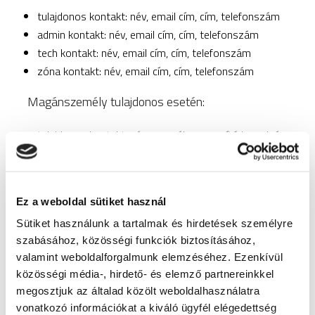
tulajdonos kontakt: név, email cím, cím, telefonszám
admin kontakt: név, email cím, cím, telefonszám
tech kontakt: név, email cím, cím, telefonszám
zóna kontakt: név, email cím, cím, telefonszám
Magánszemély tulajdonos esetén:
tulajdonos kontakt: név, személyazonosító igazolvány
szám, email cím, cím, telefonszám
admin kontakt: név, email cím, cím, telefonszám
tech kontakt: név, email cím, cím, telefonszám
Ez a weboldal sütiket használ
zóna kontakt: név, email cím, cím, telefonszám
Sütiket használunk a tartalmak és hirdetések személyre
Az adatkezelés jogalapja:
az érintett regisztrációkor
szabásához, közösségi funkciók biztosításához,
történő hozzájárulása, a szerződés teljesítése, az
valamint weboldalforgalmunk elemzéséhez. Ezenkívül
közösségi média-, hirdető- és elemző partnereinkkel
Adatkezelő jogos érdeke, illetve jogszabályi előírások
megosztjuk az általad közölt weboldalhasználatra
(különösen az adózás rendjéről és a számvitelről szóló
vonatkozó információkat a kiváló ügyfél elégedettség