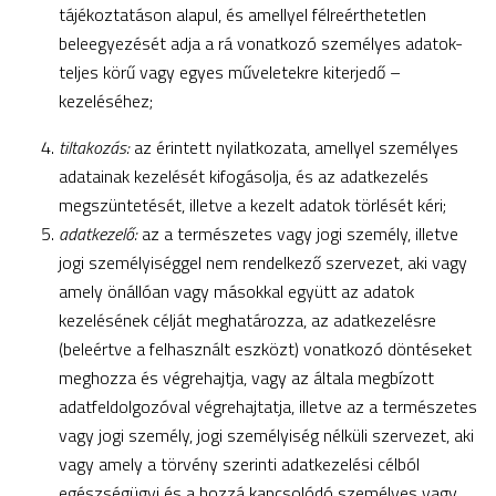
tájékoztatáson alapul, és amellyel félreérthetetlen
beleegyezését adja a rá vonatkozó személyes adatok-
teljes körű vagy egyes műveletekre kiterjedő –
kezeléséhez;
tiltakozás:
az érintett nyilatkozata, amellyel személyes
adatainak kezelését kifogásolja, és az adatkezelés
megszüntetését, illetve a kezelt adatok törlését kéri;
adatkezelő:
az a természetes vagy jogi személy, illetve
jogi személyiséggel nem rendelkező szervezet, aki vagy
amely önállóan vagy másokkal együtt az adatok
kezelésének célját meghatározza, az adatkezelésre
(beleértve a felhasznált eszközt) vonatkozó döntéseket
meghozza és végrehajtja, vagy az általa megbízott
adatfeldolgozóval végrehajtatja, illetve az a természetes
vagy jogi személy, jogi személyiség nélküli szervezet, aki
vagy amely a törvény szerinti adatkezelési célból
egészségügyi és a hozzá kapcsolódó személyes vagy