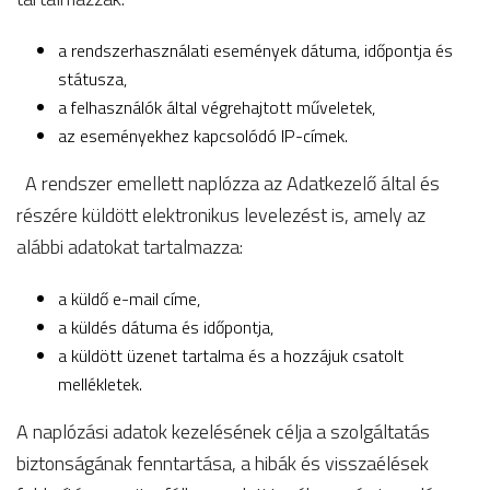
a rendszerhasználati események dátuma, időpontja és
státusza,
a felhasználók által végrehajtott műveletek,
az eseményekhez kapcsolódó IP-címek.
A rendszer emellett naplózza az Adatkezelő által és
részére küldött elektronikus levelezést is, amely az
alábbi adatokat tartalmazza:
a küldő e-mail címe,
a küldés dátuma és időpontja,
a küldött üzenet tartalma és a hozzájuk csatolt
mellékletek.
A naplózási adatok kezelésének célja a szolgáltatás
biztonságának fenntartása, a hibák és visszaélések