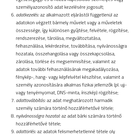
személyazonosító adat kezelésére jogosult;
adatkezelés:
az alkalmazott eljárástól függetlenül az
adatokon végzett bármely művelet vagy a műveletek
összessége, így különösen gyűjtése, felvétele, rögzítése,
rendszerezése, tárolása, megváltoztatása,
felhasználása, lekérdezése, továbbítása, nyilvánosságra
hozatala, összehangolása vagy összekapcsolása,
zárolása, törlése és megsemmisítése, valamint az
adatok további felhasználásának megakadályozása,
fénykép-, hang- vagy képfelvétel készítése, valamint a
személy azonosítására alkalmas fizikai jellemzők (pl. ujj-
vagy tenyérnyomat, DNS-minta, íriszkép) rögzítése;
adattovábbítás:
az adat meghatározott harmadik
személy számára történő hozzáférhetővé tétele;
nyilvánosságra hozatal:
az adat bárki számára történő
hozzáférhetővé tétele;
adattörlés:
az adatok felismerhetetlenné tétele oly