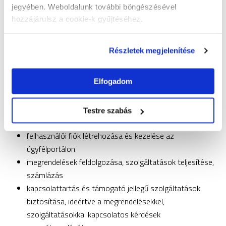
törvények).
jegyében. Weboldalunk további böngészésével
hozzájárulsz a cookie-k gyűjtéséhez.
Az érintett hozzájárulását bármikor visszavonhatja
postai úton vagy elektronikusan az
info@rackforest.hu
Részletek megjelenítése
email címen keresztül. Továbbá kérheti azok módosítását,
törlését az adatbázisból, valamint tájékoztatást kérhet
Elfogadom
személyes adatai kezeléséről.
Az adatkezelés célja:
Testre szabás
felhasználói fiók létrehozása és kezelése az
ügyfélportálon
megrendelések feldolgozása, szolgáltatások teljesítése,
számlázás
kapcsolattartás és támogató jellegű szolgáltatások
biztosítása, ideértve a megrendelésekkel,
szolgáltatásokkal kapcsolatos kérdések