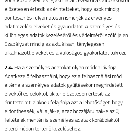
vonatkozó elvein és gyakorlatán, ezekről a változásokról
előzetesen értesíti az érintetteket, hogy azok mindig
pontosan és folyamatosan ismerjék az érvényes
adatkezelési elveket és gyakorlatot. A személyes és
különleges adatok kezeléséről és védelméről szóló jelen
Szabályzat mindig az aktuálisan, ténylegesen
alkalmazott elveket és a valóságos gyakorlatot tükrözi.
2.4.
Ha a személyes adatokat olyan módon kívánja
Adatkezelő felhasználni, hogy ez a felhasználási mód
eltérne a személyes adatok gyűjtésekor meghirdetett
elvektől és céloktól, akkor előzetesen értesíti az
érintetteket, akiknek felajánlja azt a lehetőséget, hogy
eldönthessék, vállalják-e, azaz hozzájárulnak-e az új
feltételek mentén is személyes adataik korábbiaktól
eltérő módon történő kezeléséhez.