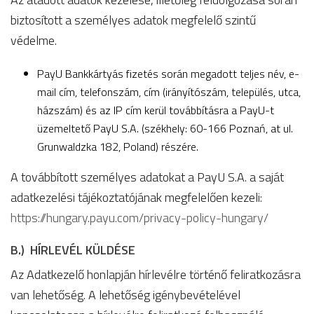
biztosított a személyes adatok megfelelő szintű
védelme.
PayU Bankkártyás fizetés során megadott teljes név, e-
mail cím, telefonszám, cím (irányítószám, település, utca,
házszám) és az IP cím kerül továbbításra a PayU-t
üzemeltető PayU S.A. (székhely: 60-166 Poznań, at ul.
Grunwaldzka 182, Poland) részére.
A továbbított személyes adatokat a PayU S.A. a saját
adatkezelési tájékoztatójának megfelelően kezeli:
https://hungary.payu.com/privacy-policy-hungary/
B.) HÍRLEVÉL KÜLDÉSE
Az Adatkezelő honlapján hírlevélre történő feliratkozásra
van lehetőség. A lehetőség igénybevételével