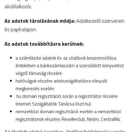
alvállalkozói.
Az adatok tárolásának módja:
Adatkezelő szerverein
és papíralapon.
Az adatok továbbításra kerülnek:
a számlázási adatok és az utalások beazonosítása
érdekében a bankszámlaszám a szerződött könyvelést
végző társaság részére
hatóságok részére adatszolgáltatásra irányuló
megkeresés esetén
.hu domain regisztráció során a regisztrátor részére:
Internet Szolgáltatók Tanácsa (iszt.hu)
nemzetközi domain regisztráció esetén a nemzetközi
regisztrátorok részére: Resellerclub, Netim, CentralNic
Az átadott adatok kezelése, illetőleg feldolgozása során