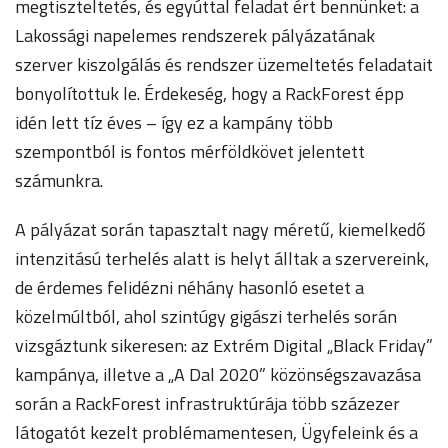
megtiszteltetés, és egyúttal feladat ért bennünket: a
Lakossági napelemes rendszerek pályázatának
szerver kiszolgálás és rendszer üzemeltetés feladatait
bonyolítottuk le. Érdekeség, hogy a RackForest épp
idén lett tíz éves – így ez a kampány több
szempontból is fontos mérföldkövet jelentett
számunkra.
A pályázat során tapasztalt nagy méretű, kiemelkedő
intenzitású terhelés alatt is helyt álltak a szervereink,
de érdemes felidézni néhány hasonló esetet a
közelmúltból, ahol szintúgy gigászi terhelés során
vizsgáztunk sikeresen: az Extrém Digital „Black Friday”
kampánya, illetve a „A Dal 2020” közönségszavazása
során a RackForest infrastruktúrája több százezer
látogatót kezelt problémamentesen, Ügyfeleink és a