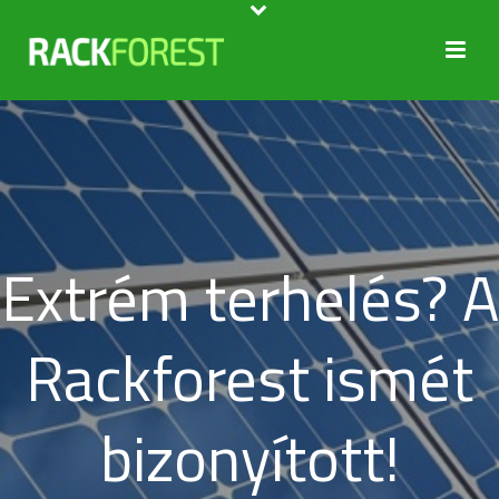
Extrém terhelés? A
Rackforest ismét
bizonyított!