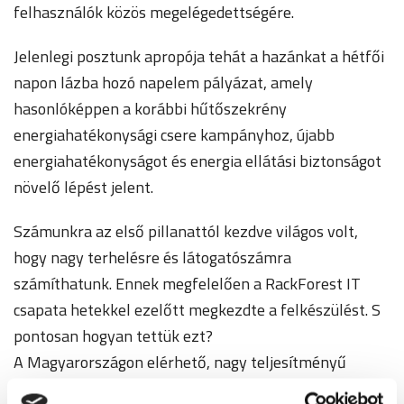
felhasználók közös megelégedettségére.
Jelenlegi posztunk apropója tehát a hazánkat a hétfői
napon lázba hozó napelem pályázat, amely
hasonlóképpen a korábbi hűtőszekrény
energiahatékonysági csere kampányhoz, újabb
energiahatékonyságot és energia ellátási biztonságot
növelő lépést jelent.
Számunkra az első pillanattól kezdve világos volt,
hogy nagy terhelésre és látogatószámra
számíthatunk. Ennek megfelelően a RackForest IT
csapata hetekkel ezelőtt megkezdte a felkészülést. S
pontosan hogyan tettük ezt?
A Magyarországon elérhető, nagy teljesítményű
szerverek közé sorolt, AMD platformon működő, új