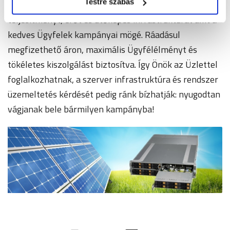
Testre szabás
legnagyobb szolgáltatókhoz mérhető, versenyképes
teljesítményt, erőt és ütőképes infrastruktúrát állít a
kedves Ügyfelek kampányai mögé. Ráadásul
megfizethető áron, maximális Ügyfélélményt és
tökéletes kiszolgálást biztosítva. Így Önök az Üzlettel
foglalkozhatnak, a szerver infrastruktúra és rendszer
üzemeltetés kérdését pedig ránk bízhatják: nyugodtan
vágjanak bele bármilyen kampányba!