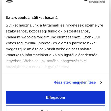
EPYC gépeinket vetettük be. A gépeket természetesen
terheléselosztó mögött, clusterezve rendeztük el, és
horizontálisan szolgáltuk ki a rendkívüli mértékű
Ez a weboldal sütiket használ
látogatói igényt.
Sütiket használunk a tartalmak és hirdetések személyre
szabásához, közösségi funkciók biztosításához,
Milyen következtetéseket lehet levonni ebből a
valamint weboldalforgalmunk elemzéséhez. Ezenkívül
kampányból? Egyfelől azt, hogy hazánk lakossága
közösségi média-, hirdető- és elemző partnereinkkel
megosztjuk az általad közölt weboldalhasználatra
rendkívüli mértékben fogékony az
vonatkozó információkat a kiváló ügyfél elégedettség
energiahatékonyságot és az energiamegtakarítást
jegyében. Weboldalunk további böngészésével
lehetővé tevő beruházásokra, és az ilyen kampányok
hozzájárulsz a cookie-k gyűjtéséhez.
minden alkalommal nagy látogató számnak néznek
elébe.
Részletek megjelenítése
Másfelől a RackForest pedig bebizonyította, hogy
Elfogadom
műszakilag és szakmailag egyaránt készen áll az
extrém kihívásoknak is megfelelni, és akár a