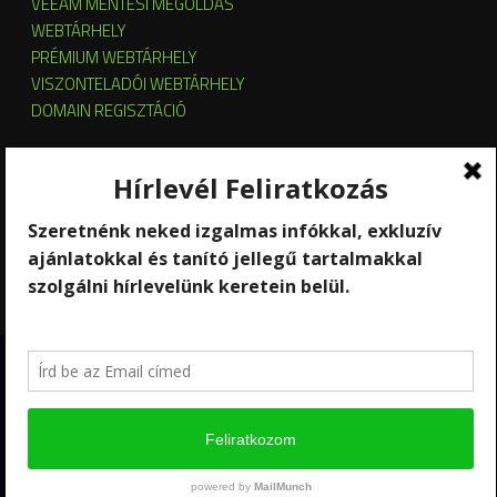
VEEAM MENTÉSI MEGOLDÁS
WEBTÁRHELY
PRÉMIUM WEBTÁRHELY
VISZONTELADÓI WEBTÁRHELY
DOMAIN REGISZTÁCIÓ
SZERVER HOSTING
SZERVER ÜZEMELTETÉS
KUBERNETES ÉS OPENSTACK CLOUD
SZOFTVERBÉRLÉS
STREAMING
Copyright 2026 © RackForest
Kik vagyunk?
Szolgáltatások
Kapcsolat
Hírlevél feliratkozás
Ügyfél-elégedettség mérés