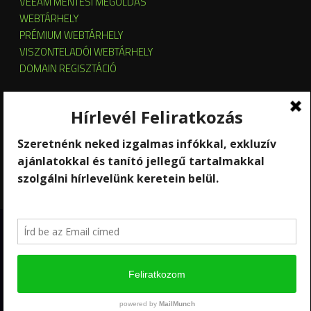
VEEAM MENTÉSI MEGOLDÁS
WEBTÁRHELY
PRÉMIUM WEBTÁRHELY
VISZONTELADÓI WEBTÁRHELY
DOMAIN REGISZTÁCIÓ
SZERVER HOSTING
SZERVER ÜZEMELTETÉS
KUBERNETES ÉS OPENSTACK CLOUD
SZOFTVERBÉRLÉS
STREAMING
Copyright 2026 © RackForest
Kik vagyunk?
Szolgáltatások
Kapcsolat
Hírlevél feliratkozás
Ügyfél-elégedettség mérés