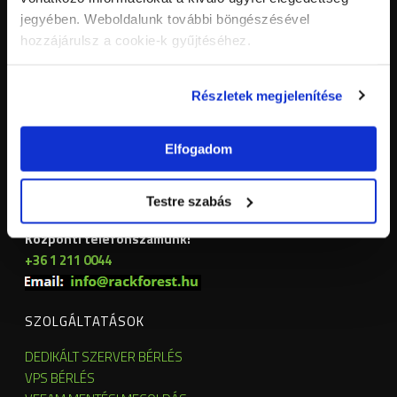
jegyében. Weboldalunk további böngészésével
hozzájárulsz a cookie-k gyűjtéséhez.
Részletek megjelenítése
RACKFOREST ZRT.
Elfogadom
Cím: 1132 Budapest,
Victor Hugo utca 11.
5. em. B05001.
Testre szabás
Adószám: 32056842-2-41
Központi telefonszámunk:
+36 1 211 0044
SZOLGÁLTATÁSOK
DEDIKÁLT SZERVER BÉRLÉS
VPS BÉRLÉS