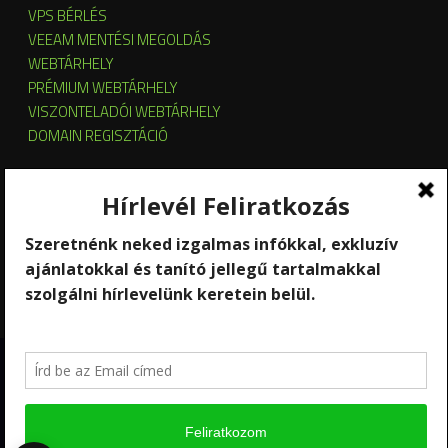
VPS BÉRLÉS
VEEAM MENTÉSI MEGOLDÁS
WEBTÁRHELY
PRÉMIUM WEBTÁRHELY
VISZONTELADÓI WEBTÁRHELY
DOMAIN REGISZTÁCIÓ
SZERVER HOSTING
SZERVER ÜZEMELTETÉS
KUBERNETES ÉS OPENSTACK CLOUD
SZOFTVERBÉRLÉS
STREAMING
Copyright 2026 © RackForest
Kik vagyunk?
Szolgáltatások
Kapcsolat
Hírlevél feliratkozás