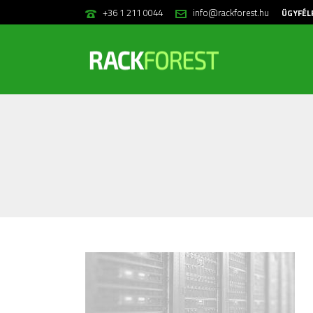
+36 1 211 0044
info@rackforest.hu
ÜGYFÉL