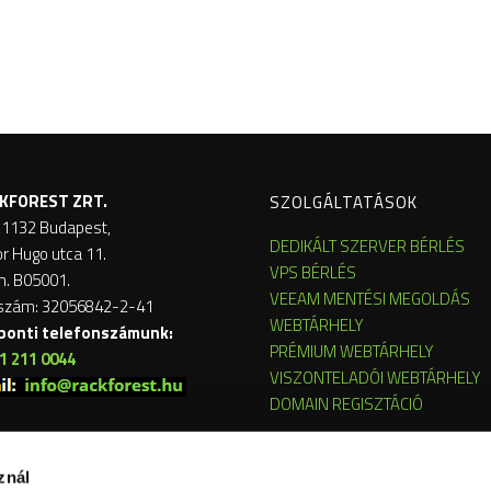
KFOREST ZRT.
SZOLGÁLTATÁSOK
 1132 Budapest,
DEDIKÁLT SZERVER BÉRLÉS
or Hugo utca 11.
VPS BÉRLÉS
m. B05001.
VEEAM MENTÉSI MEGOLDÁS
szám: 32056842-2-41
WEBTÁRHELY
ponti telefonszámunk:
PRÉMIUM WEBTÁRHELY
1 211 0044
VISZONTELADÓI WEBTÁRHELY
DOMAIN REGISZTÁCIÓ
znál