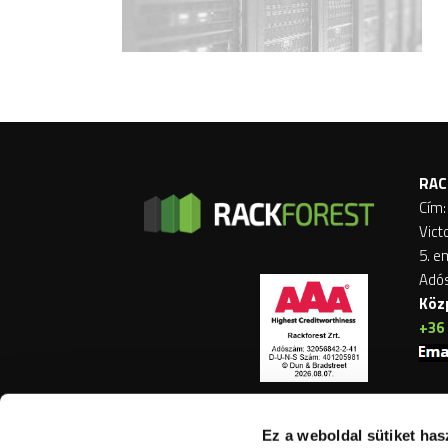
RAC
Cím:
Vict
5. e
Adó
Köz
+36 
Ez a weboldal sütiket has