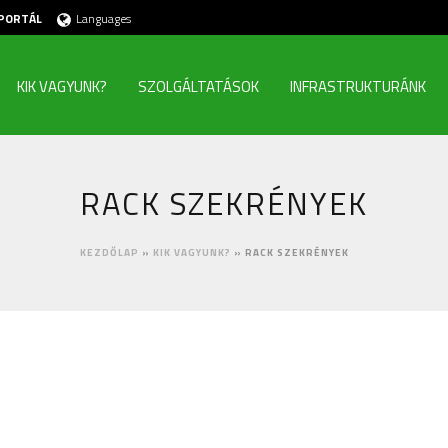
PORTÁL
Languages
KIK VAGYUNK?
SZOLGÁLTATÁSOK
INFRASTRUKTURÁNK
RACK SZEKRÉNYEK
KEZDŐLAP
»
KIK VAGYUNK?
»
RACK SZEKRÉNYEK