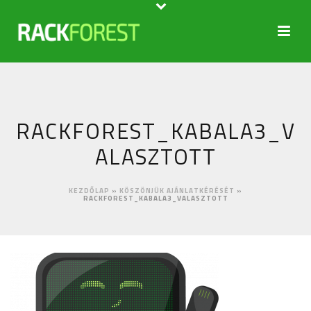
RACKFOREST_KABALA3_V
ALASZTOTT
KEZDŐLAP
»
KÖSZÖNJÜK AJÁNLATKÉRÉSÉT
»
RACKFOREST_KABALA3_VALASZTOTT