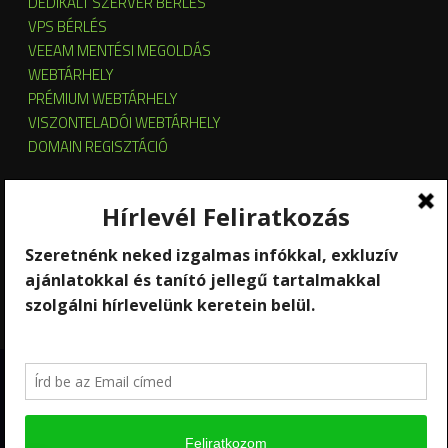
DEDIKÁLT SZERVER BÉRLÉS
VPS BÉRLÉS
VEEAM MENTÉSI MEGOLDÁS
WEBTÁRHELY
PRÉMIUM WEBTÁRHELY
VISZONTELADÓI WEBTÁRHELY
DOMAIN REGISZTÁCIÓ
SZERVER HOSTING
SZERVER ÜZEMELTETÉS
KUBERNETES ÉS OPENSTACK CLOUD
SZOFTVERBÉRLÉS
STREAMING
Copyright 2026 © RackForest
Kik vagyunk?
Szolgáltatások
Kapcsolat