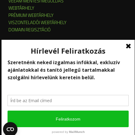
VEEAM MENTÉSI MEGOLDÁS
WEBTÁRHELY
PRÉMIUM WEBTÁRHELY
VISZONTELADÓI WEBTÁRHELY
DOMAIN REGISZTÁCIÓ
SZERVER HOSTING
SZERVER ÜZEMELTETÉS
KUBERNETES ÉS OPENSTACK CLOUD
SZOFTVERBÉRLÉS
STREAMING
Copyright 2026 © RackForest
Kik vagyunk?
Szolgáltatások
Kapcsolat
Hírlevél feliratkozás
Ügyfél-elégedettség mérés