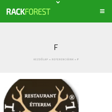
F
KEZDŐLAP
»
REFERENCIÁINK
»
F