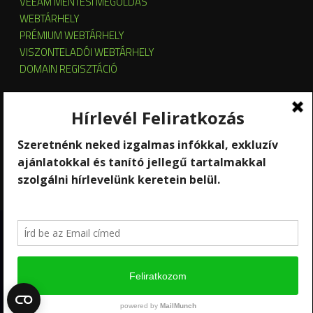
VEEAM MENTÉSI MEGOLDÁS
WEBTÁRHELY
PRÉMIUM WEBTÁRHELY
VISZONTELADÓI WEBTÁRHELY
DOMAIN REGISZTÁCIÓ
SZERVER HOSTING
SZERVER ÜZEMELTETÉS
KUBERNETES ÉS OPENSTACK CLOUD
SZOFTVERBÉRLÉS
STREAMING
Copyright 2026 © RackForest
Kik vagyunk?
Szolgáltatások
Kapcsolat
Hírlevél feliratkozás
Ügyfél-elégedettség mérés