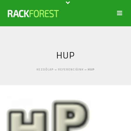
HUP
KEZDŐLAP
»
REFERENCIÁINK
»
HUP