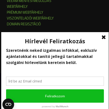
VEEAM MENTÉSI MEGOLDÁS
WEBTÁRHELY
PRÉMIUM WEBTÁRHELY
VISZONTELADÓI WEBTÁRHELY
DOMAIN REGISZTÁCIÓ
SZERVER HOSTING
SZERVER ÜZEMELTETÉS
KUBERNETES ÉS OPENSTACK CLOUD
SZOFTVERBÉRLÉS
STREAMING
Copyright 2026 © RackForest
Kik vagyunk?
Szolgáltatások
Kapcsolat
Hírlevél feliratkozás
Ügyfél-elégedettség mérés