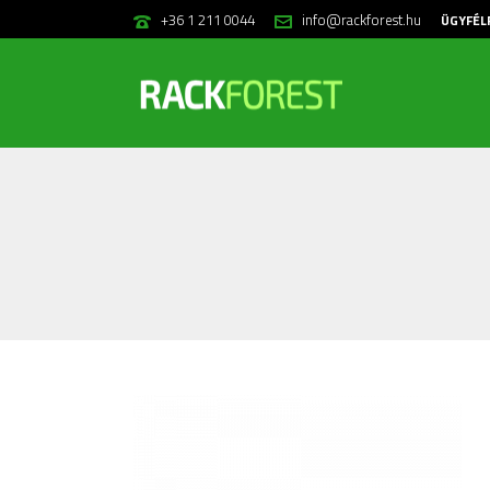
+36 1 211 0044
info@rackforest.hu
ÜGYFÉL