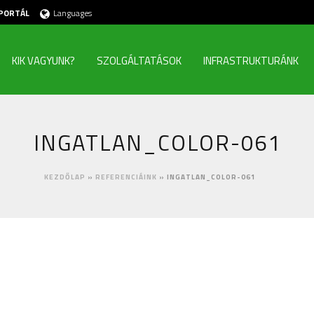
PORTÁL
Languages
KIK VAGYUNK?
SZOLGÁLTATÁSOK
INFRASTRUKTURÁNK
INGATLAN_COLOR-061
KEZDŐLAP
»
REFERENCIÁINK
»
INGATLAN_COLOR-061