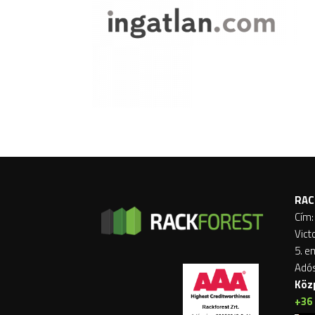
RAC
Cím:
Vict
5. e
Adó
Köz
+36 