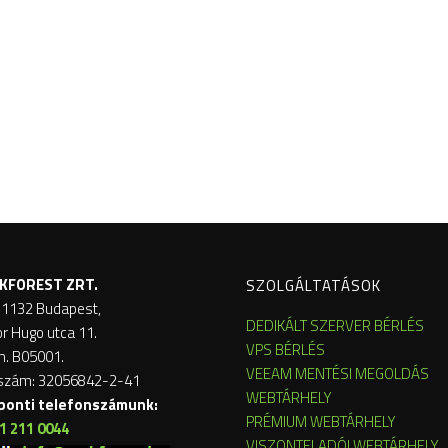
KFOREST ZRT.
SZOLGÁLTATÁSOK
 1132 Budapest,
DEDIKÁLT SZERVER BÉRLÉS
or Hugo utca 11.
VPS BÉRLÉS
m. B05001.
VEEAM MENTÉSI MEGOLDÁS
szám: 32056842-2-41
WEBTÁRHELY
ponti telefonszámunk:
PRÉMIUM WEBTÁRHELY
1 211 0044
VISZONTELADÓI WEBTÁRHELY