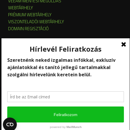
VEEAM MENTÉSI MEGOLDÁS
WEBTÁRHELY
PRÉMIUM WEBTÁRHELY
VISZONTELADÓI WEBTÁRHELY
DOMAIN REGISZTÁCIÓ
SZERVER HOSTING
SZERVER ÜZEMELTETÉS
KUBERNETES ÉS OPENSTACK CLOUD
SZOFTVERBÉRLÉS
STREAMING
Copyright 2026 © RackForest
Kik vagyunk?
Szolgáltatások
Kapcsolat
Hírlevél feliratkozás
Ügyfél-elégedettség mérés