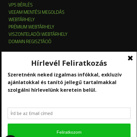
VPS BÉRLÉS
VEEAM MENTÉSI MEGOLDÁS
WEBTÁRHELY
PRÉMIUM WEBTÁRHELY
VISZONTELADÓI WEBTÁRHELY
DOMAIN REGISZTÁCIÓ
SZERVER HOSTING
SZERVER ÜZEMELTETÉS
KUBERNETES ÉS OPENSTACK CLOUD
SZOFTVERBÉRLÉS
STREAMING
Copyright 2026 © RackForest
Kik vagyunk?
Szolgáltatások
Kapcsolat
Hírlevél feliratkozás