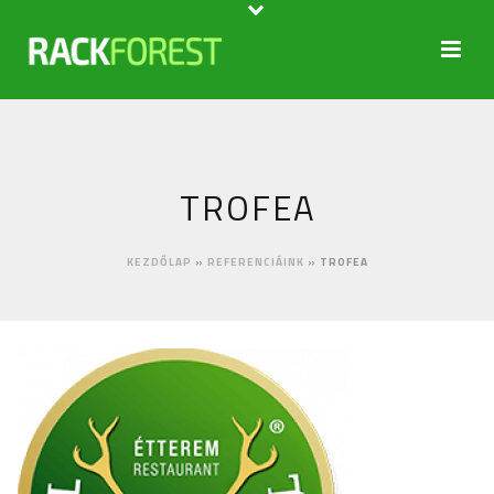
TROFEA
KEZDŐLAP
»
REFERENCIÁINK
»
TROFEA