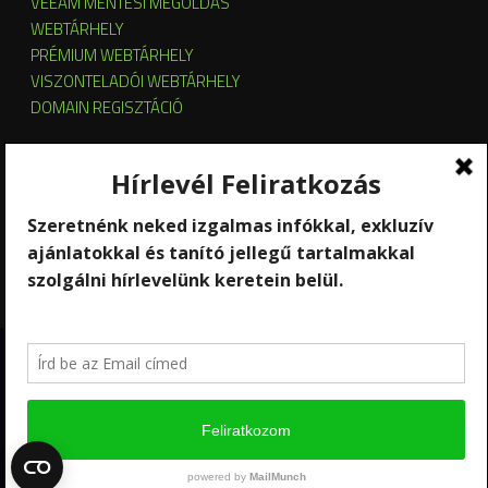
VEEAM MENTÉSI MEGOLDÁS
WEBTÁRHELY
PRÉMIUM WEBTÁRHELY
VISZONTELADÓI WEBTÁRHELY
DOMAIN REGISZTÁCIÓ
SZERVER HOSTING
SZERVER ÜZEMELTETÉS
KUBERNETES ÉS OPENSTACK CLOUD
SZOFTVERBÉRLÉS
STREAMING
Copyright 2026 © RackForest
Kik vagyunk?
Szolgáltatások
Kapcsolat
Hírlevél feliratkozás
Ügyfél-elégedettség mérés