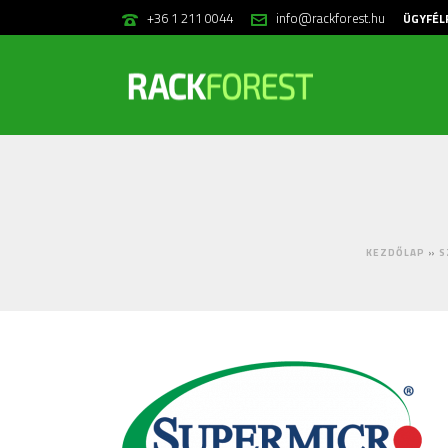
+36 1 211 0044
info@rackforest.hu
ÜGYFÉL
KEZDŐLAP
»
S