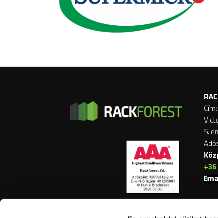
RAC
Cím:
Vict
5. e
Adó
Köz
+36 