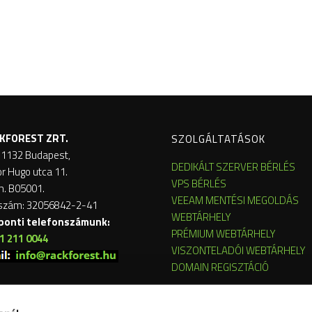
KFOREST ZRT.
SZOLGÁLTATÁSOK
 1132 Budapest,
DEDIKÁLT SZERVER BÉRLÉS
or Hugo utca 11.
VPS BÉRLÉS
m. B05001.
VEEAM MENTÉSI MEGOLDÁS
szám: 32056842-2-41
WEBTÁRHELY
ponti telefonszámunk:
PRÉMIUM WEBTÁRHELY
1 211 0044
VISZONTELADÓI WEBTÁRHELY
DOMAIN REGISZTÁCIÓ