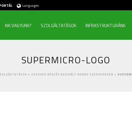
PORTÁL
Languages
KIK VAGYUNK?
SZOLGÁLTATÁSOK
INFRASTRUKTURÁNK
SUPERMICRO-LOGO
ZOLGÁLTATÁSOK
»
SZERVER BÉRLÉS DEDIKÁLT BRAND SZERVEREKEN
»
SUPERM