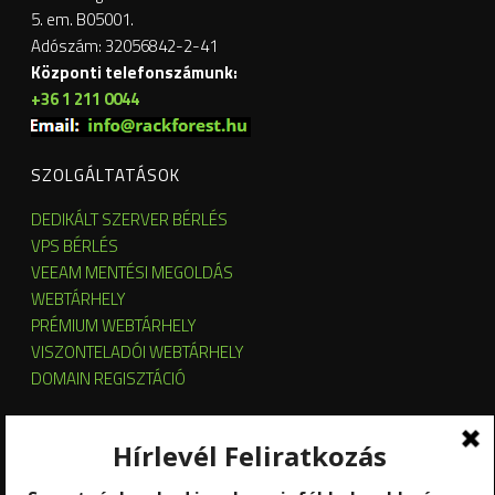
5. em. B05001.
Adószám: 32056842-2-41
Központi telefonszámunk:
+36 1 211 0044
SZOLGÁLTATÁSOK
DEDIKÁLT SZERVER BÉRLÉS
VPS BÉRLÉS
VEEAM MENTÉSI MEGOLDÁS
WEBTÁRHELY
PRÉMIUM WEBTÁRHELY
VISZONTELADÓI WEBTÁRHELY
DOMAIN REGISZTÁCIÓ
SZERVER HOSTING
SZERVER ÜZEMELTETÉS
KUBERNETES ÉS OPENSTACK CLOUD