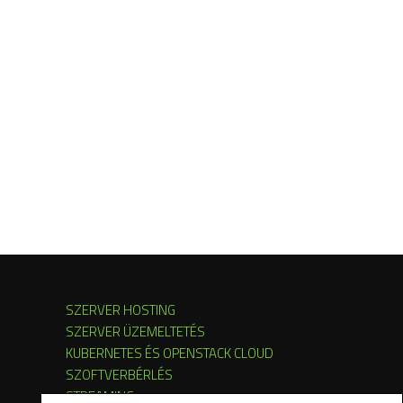
SZERVER HOSTING
SZERVER ÜZEMELTETÉS
KUBERNETES ÉS OPENSTACK CLOUD
SZOFTVERBÉRLÉS
STREAMING