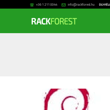
+36 1 211 0044
info@rackforest.hu
ÜGYFÉL