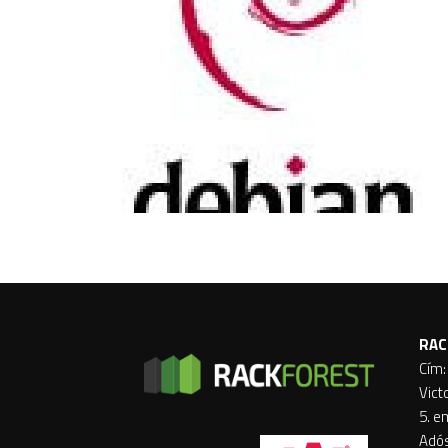
RAC
Cím:
Vict
5. e
Adó