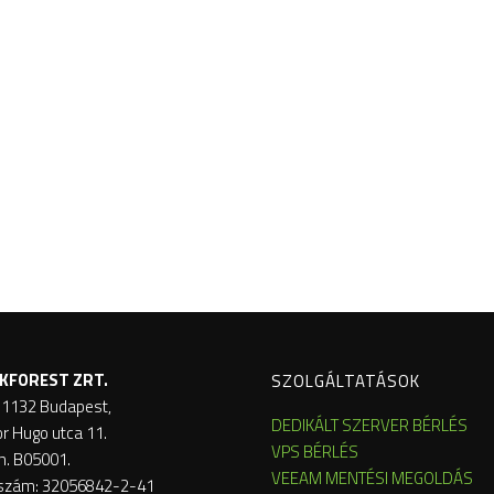
KFOREST ZRT.
SZOLGÁLTATÁSOK
 1132 Budapest,
DEDIKÁLT SZERVER BÉRLÉS
or Hugo utca 11.
VPS BÉRLÉS
m. B05001.
VEEAM MENTÉSI MEGOLDÁS
szám: 32056842-2-41