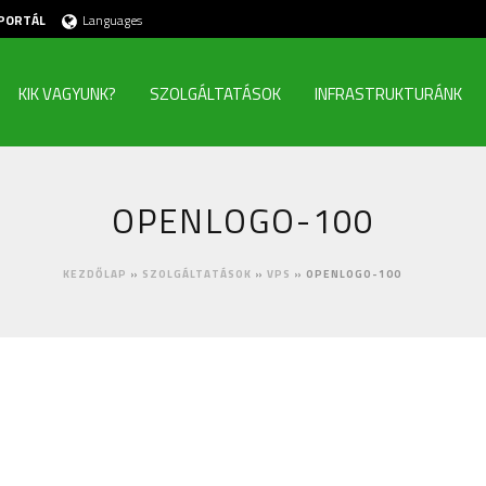
PORTÁL
Languages
KIK VAGYUNK?
SZOLGÁLTATÁSOK
INFRASTRUKTURÁNK
OPENLOGO-100
KEZDŐLAP
»
SZOLGÁLTATÁSOK
»
VPS
»
OPENLOGO-100