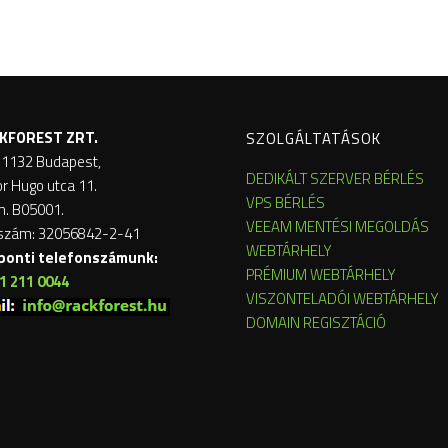
KFOREST ZRT.
SZOLGÁLTATÁSOK
 1132 Budapest,
DEDIKÁLT SZERVER BÉRLÉS
or Hugo utca 11.
VPS BÉRLÉS
m. B05001.
VEEAM MENTÉSI MEGOLDÁS
szám: 32056842-2-41
WEBTÁRHELY
ponti telefonszámunk:
PRÉMIUM WEBTÁRHELY
1 211 0044
VISZONTELADÓI WEBTÁRHELY
DOMAIN REGISZTÁCIÓ