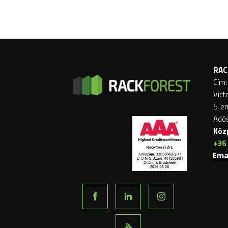
RAC
Cím:
Vict
5. e
Adó
Köz
+36 