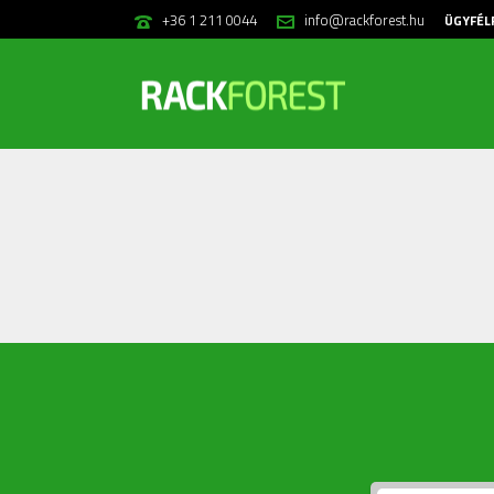
+36 1 211 0044
info@rackforest.hu
ÜGYFÉL