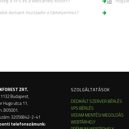
nbség a VPS és a webtárhely között?
Hogyan
dok domaint hozzáadni a tárhelyemhez?
KFOREST ZRT.
SZOLGÁLTATÁSOK
 1132 Budapest,
DEDIKÁLT SZERVER BÉRLÉS
or Hugo utca 11.
VPS BÉRLÉS
m. B05001.
VEEAM MENTÉSI MEGOLDÁS
szám: 32056842-2-41
WEBTÁRHELY
ponti telefonszámunk:
PRÉMIUM WEBTÁRHELY