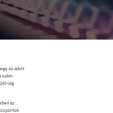
ogy az adott
 a szám
újtó cég
özben az
tközpontok