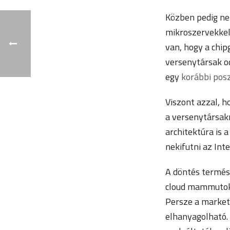
Közben pedig ne
mikroszervekkel
van, hogy a chip
versenytársak o
egy
korábbi pos
Viszont azzal, h
a versenytársakn
architektúra is 
nekifutni az Int
A döntés termész
cloud mammutok 
Persze a market
elhanyagolható.