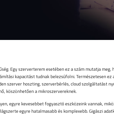
űség. Egy szerverterem esetében ez a szám mutatja meg, h
ámítási kapacitást tudnak belezsúfolni. Természetesen ez
den szerver hoszting, szerverbérlés, cloud szolgáltatást ny
nő, köszönhetően a mikroszervereknek.
lyen, egyre kevesebbet fogyasztó eszközeink vannak, mik
világszerte egyre hatalmasabb és komplexebb. Gigászi ada