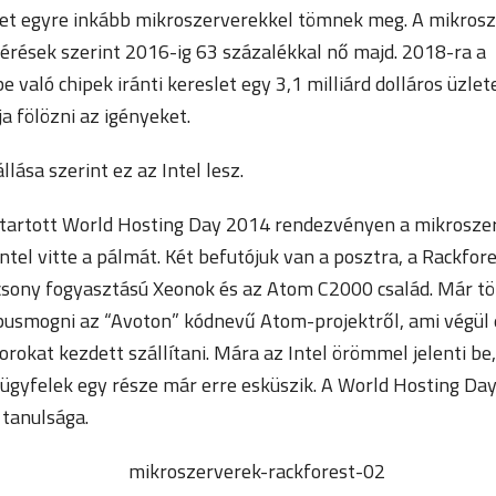
ket egyre inkább mikroszerverekkel tömnek meg. A mikrosz
érések szerint 2016-ig 63 százalékkal nő majd. 2018-ra a
 való chipek iránti kereslet egy 3,1 milliárd dolláros üzlet
ja fölözni az igényeket.
llása szerint ez az Intel lesz.
én tartott World Hosting Day 2014 rendezvényen a mikrosze
tel vitte a pálmát. Két befutójuk van a posztra, a Rackfore
csony fogyasztású Xeonok és az Atom C2000 család. Már tö
pusmogni az “Avoton” kódnevű Atom-projektről, ami végül
rokat kezdett szállítani. Mára az Intel örömmel jelenti be
j ügyfelek egy része már erre esküszik. A World Hosting Da
 tanulsága.