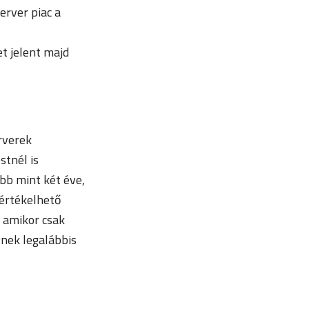
erver piac a
et jelent majd
rverek
stnél is
bb mint két éve,
 értékelhető
, amikor csak
ynek legalábbis