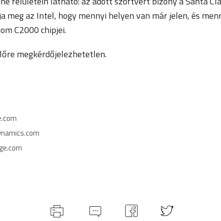
ne felületein látható: az adott szoftvert bizony a Santa Cla
tja meg az Intel, hogy mennyi helyen van már jelen, és men
tom C2000 chipjei.
lőre megkérdőjelezhetetlen.
e.com
ynamics.com
ge.com