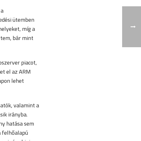
 a
kedési ütemben
helyeket, míg a
rtem, bár mint
oszerver piacot,
het el az ARM
lapon lehet
atók, valamint a
ik irányba.
ány hatása sem
a felhőalapú