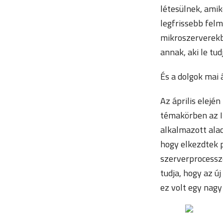
létesülnek, ami
legfrissebb felm
mikroszerverekbe
annak, aki le tud
És a dolgok mai á
Az április elej
témakörben az In
alkalmazott ala
hogy elkezdtek 
szerverprocesszo
tudja, hogy az ú
ez volt egy nagy