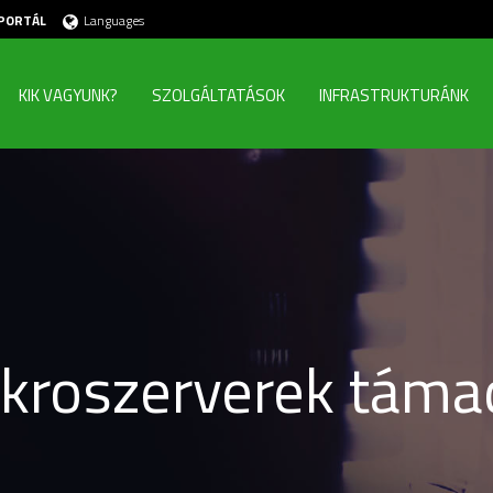
PORTÁL
Languages
KIK VAGYUNK?
SZOLGÁLTATÁSOK
INFRASTRUKTURÁNK
ikroszerverek táma