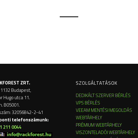
KFOREST ZRT.
SZOLGÁLTATÁSOK
 1132 Budapest,
DEDIKÁLT SZERVER BÉRLÉS
or Hugo utca 11.
VPS BÉRLÉS
m. B05001.
VEEAM MENTÉSI MEGOLDÁS
szám: 32056842-2-41
WEBTÁRHELY
ponti telefonszámunk:
PRÉMIUM WEBTÁRHELY
1 211 0044
VISZONTELADÓI WEBTÁRHELY