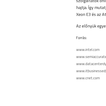
szolgáltatók onli
hajtja. Így muta
Xeon E3 és az A
Az előnyük egye
Forrás:
www.intel.com
www.semiaccurat
www.datacenterd
www.itbusinessed
www.cnet.com