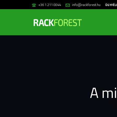
+36 1 211 0044
info@rackforest.hu
ÜGYFÉL
A m