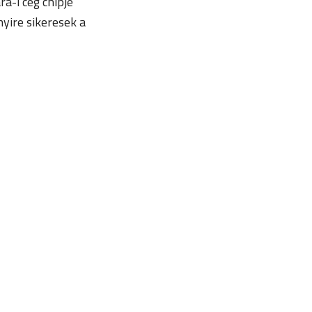
ra-i cég chipje
nyire sikeresek a