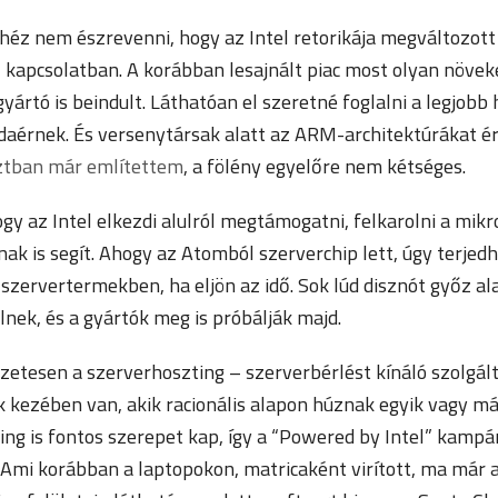
héz nem észrevenni, hogy az Intel retorikája megváltozott
 kapcsolatban. A korábban lesajnált piac most olyan növe
gyártó is beindult. Láthatóan el szeretné foglalni a legjobb 
daérnek. És versenytársak alatt az ARM-architektúrákat é
ztban már említettem
, a fölény egyelőre nem kétséges.
ogy az Intel elkezdi alulról megtámogatni, felkarolni a mikr
ak is segít. Ahogy az Atomból szerverchip lett, úgy terjed
a szervertermekben, ha eljön az idő. Sok lúd disznót győz a
elnek, és a gyártók meg is próbálják majd.
etesen a szerverhoszting – szerverbérlést kínáló szolgált
kezében van, akik racionális alapon húznak egyik vagy más
ing is fontos szerepet kap, így a “Powered by Intel” kamp
 Ami korábban a laptopokon, matricaként virított, ma már 