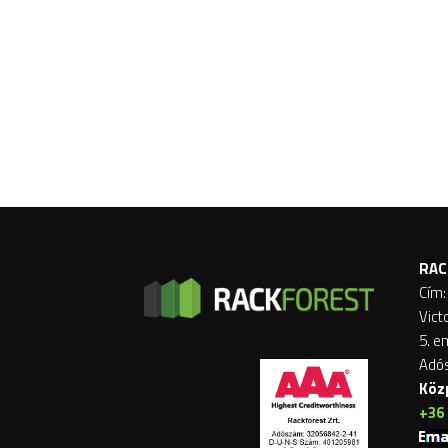
RAC
Cím:
Vict
5. e
Adó
Köz
+36 