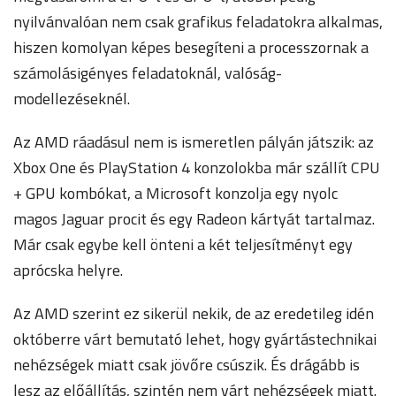
nyilvánvalóan nem csak grafikus feladatokra alkalmas,
hiszen komolyan képes besegíteni a processzornak a
számolásigényes feladatoknál, valóság-
modellezéseknél.
Az AMD ráadásul nem is ismeretlen pályán játszik: az
Xbox One és PlayStation 4 konzolokba már szállít CPU
+ GPU kombókat, a Microsoft konzolja egy nyolc
magos Jaguar procit és egy Radeon kártyát tartalmaz.
Már csak egybe kell önteni a két teljesítményt egy
aprócska helyre.
Az AMD szerint ez sikerül nekik, de az eredetileg idén
októberre várt bemutató lehet, hogy gyártástechnikai
nehézségek miatt csak jövőre csúszik. És drágább is
lesz az előállítás, szintén nem várt nehézségek miatt.