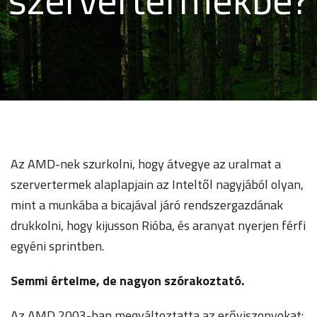
Az AMD-nek szurkolni, hogy átvegye az uralmat a
szervertermek alaplapjain az Inteltől nagyjából olyan,
mint a munkába a bicajával járó rendszergazdának
drukkolni, hogy kijusson Rióba, és aranyat nyerjen férfi
egyéni sprintben.
Semmi értelme, de nagyon szórakoztató.
Az AMD 2003-ban megváltoztatta az erőviszonyokat: