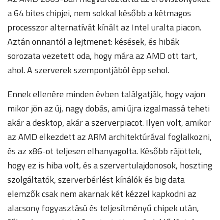
a 64 bites chipjei, nem sokkal később a kétmagos
processzor alternatívát kínált az Intel uralta piacon.
Aztán onnantól a lejtmenet: késések, és hibák
sorozata vezetett oda, hogy mára az AMD ott tart,
ahol. A szerverek szempontjából épp sehol.
Ennek ellenére minden évben találgatják, hogy vajon
mikor jön az új, nagy dobás, ami újra izgalmassá teheti
akár a desktop, akár a szerverpiacot. Ilyen volt, amikor
az AMD elkezdett az ARM architektúrával foglalkozni,
és az x86-ot teljesen elhanyagolta. Később rájöttek,
hogy ez is hiba volt, és a szervertulajdonosok, hoszting
szolgáltatók, szerverbérlést kínálók és big data
elemzők csak nem akarnak két kézzel kapkodni az
alacsony fogyasztású és teljesítményű chipek után,