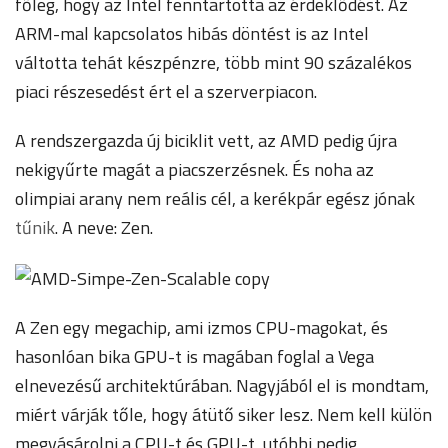
főleg, hogy az Intel fenntartotta az érdeklődést. Az
ARM-mal kapcsolatos hibás döntést is az Intel
váltotta tehát készpénzre, több mint 90 százalékos
piaci részesedést ért el a szerverpiacon.
A rendszergazda új biciklit vett, az AMD pedig újra
nekigyűrte magát a piacszerzésnek. És noha az
olimpiai arany nem reális cél, a kerékpár egész jónak
tűnik
. A neve: Zen.
A Zen egy megachip, ami izmos CPU-magokat, és
hasonlóan bika GPU-t is magában foglal a Vega
elnevezésű architektúrában. Nagyjából el is mondtam,
miért várják tőle, hogy átütő siker lesz. Nem kell külön
megvásárolni a CPU-t és GPU-t, utóbbi pedig