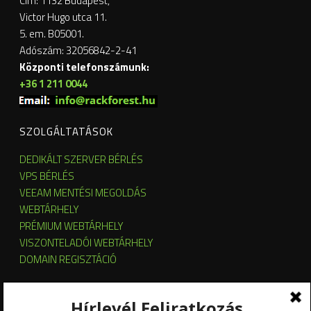
Cím: 1132 Budapest,
Victor Hugo utca 11.
5. em. B05001.
Adószám: 32056842-2-41
Központi telefonszámunk:
+36 1 211 0044
SZOLGÁLTATÁSOK
DEDIKÁLT SZERVER BÉRLÉS
VPS BÉRLÉS
VEEAM MENTÉSI MEGOLDÁS
WEBTÁRHELY
PRÉMIUM WEBTÁRHELY
VISZONTELADÓI WEBTÁRHELY
DOMAIN REGISZTÁCIÓ
SZERVER HOSTING
SZERVER ÜZEMELTETÉS