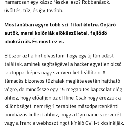
hamarosan egy káosz fészke lesz? Robbanások,
üvöltés, tűz, és így tovább.
Mostanában egyre több sci-fi kel életre. Önjáró
autók, marsi kolóniák előkészületei, fejlődő
idiokráciák. És most ez is.
Először azt a hírt olvastam, hogy egy új támadást
találtak
, aminek segítségével a hacker egyetlen olcsó
laptoppal képes nagy szervereket leállítani. A
támadás bizonyos tűzfalak megléte esetén hajtható
végre, de mindössze egy 15 megabites kapcsolat elég
ahhoz, hogy előálljon az offline. Csak hogy érezzük a
különbséget: nemrég 1 terabites másodpercenkénti
bombázás kellett ahhoz, hogy a Dyn name szerverét
vagy a francia webhosztingot kínáló OVH-t kicsinálják.