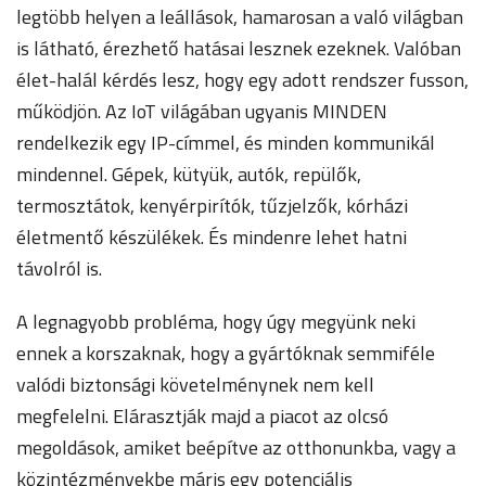
legtöbb helyen a leállások, hamarosan a való világban
is látható, érezhető hatásai lesznek ezeknek. Valóban
élet-halál kérdés lesz, hogy egy adott rendszer fusson,
működjön. Az IoT világában ugyanis MINDEN
rendelkezik egy IP-címmel, és minden kommunikál
mindennel. Gépek, kütyük, autók, repülők,
termosztátok, kenyérpirítók, tűzjelzők, kórházi
életmentő készülékek. És mindenre lehet hatni
távolról is.
A legnagyobb probléma, hogy úgy megyünk neki
ennek a korszaknak, hogy a gyártóknak semmiféle
valódi biztonsági követelménynek nem kell
megfelelni. Elárasztják majd a piacot az olcsó
megoldások, amiket beépítve az otthonunkba, vagy a
közintézményekbe máris egy potenciális