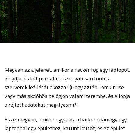
Megvan az a jelenet, amikor a hacker fog egy laptopot,
kinyitja, és két perc alatt iszonyatosan fontos
szerverek leállását okozza? (Hogy aztán Tom Cruise
vagy más akcióhős belógjon valami terembe, és ellopja
a rejtett adatokat meg ilyesmi?)
És az megvan, amikor ugyanez a hacker odamegy egy
laptoppal egy épülethez, kattint kettőt, és az épület