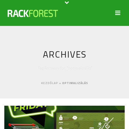
ARCHIVES
Tag Archives for: "optimalizálás"
KEZDŐLAP
»
OPTIMALIZÁLÁS