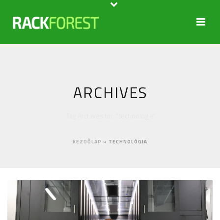
ARCHIVES
Tag Archives for: "technológia"
KEZDŐLAP
»
TECHNOLÓGIA