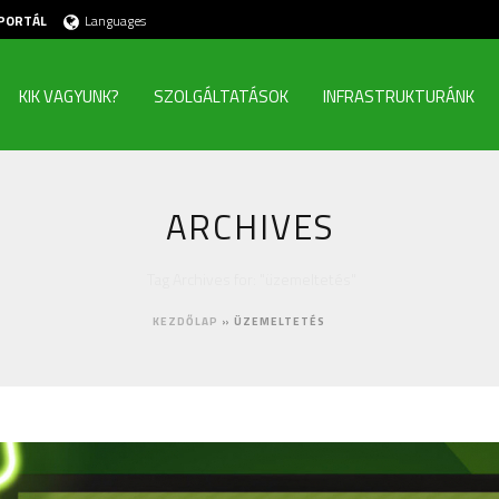
PORTÁL
Languages
KIK VAGYUNK?
SZOLGÁLTATÁSOK
INFRASTRUKTURÁNK
ARCHIVES
Tag Archives for: "üzemeltetés"
KEZDŐLAP
»
ÜZEMELTETÉS