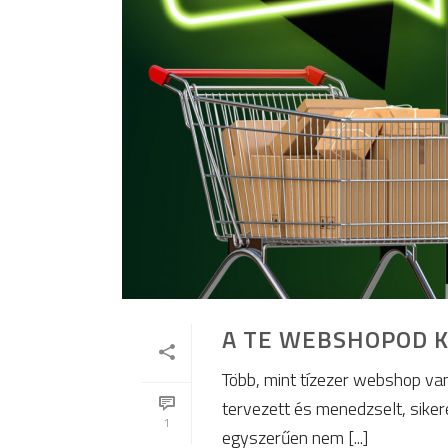
A TE WEBSHOPOD KÉ
Több, mint tízezer webshop va
tervezett és menedzselt, sikere
1
egyszerűen nem [...]