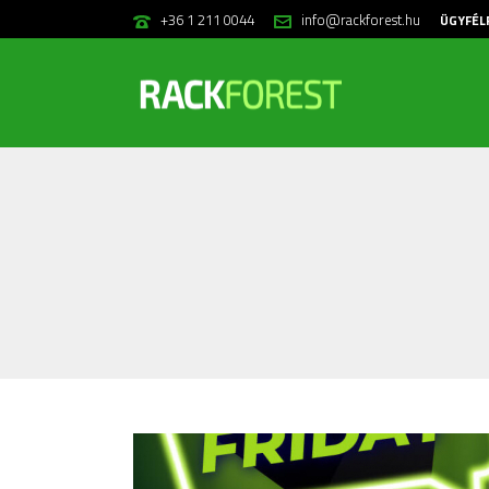
+36 1 211 0044
info@rackforest.hu
ÜGYFÉL