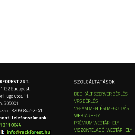
KFOREST ZRT.
SZOLGÁLTATÁSOK
 1132 Budapest,
DEDIKÁLT SZERVER BÉRLÉS
or Hugo utca 11.
VPS BÉRLÉS
m. B05001.
VEEAM MENTÉSI MEGOLDÁS
szám: 32056842-2-41
WEBTÁRHELY
ponti telefonszámunk:
PRÉMIUM WEBTÁRHELY
1 211 0044
VISZONTELADÓI WEBTÁRHELY