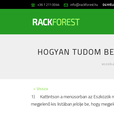
+36 1 211 0044
info@rackforest.hu
ÜGYFÉL
HOGYAN TUDOM BE
KEZDŐL
< Vissza
1) Kattintson a menüsorban az Eszközök men
megjelenő kis listában jelölje be, hogy megj