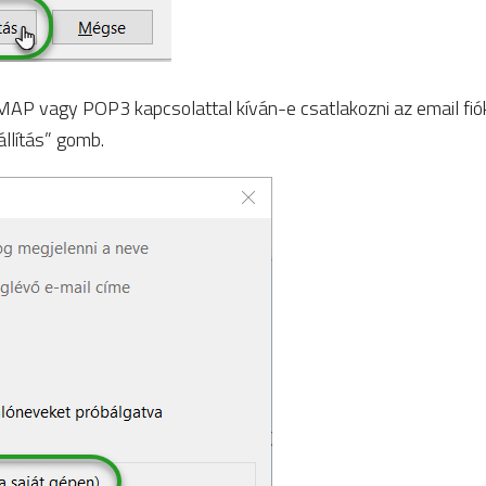
MAP vagy POP3 kapcsolattal kíván-e csatlakozni az email fi
állítás” gomb.