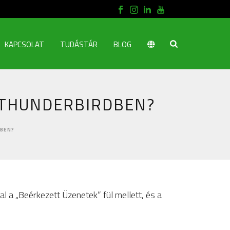
KAPCSOLAT
TUDÁSTÁR
BLOG
 THUNDERBIRDBEN?
DBEN?
 a „Beérkezett Üzenetek” fül mellett, és a