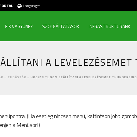
PORTÁL
Languages
KIK VAGYUNK?
SZOLGÁLTATÁSOK
INFRASTRUKTURÁNK
ÁLLÍTANI A LEVELEZÉSEMET
AP
»
TUDÁSTÁR
»
HOGYAN TUDOM BEÁLLÍTANI A LEVELEZÉSEMET THUNDERBIR
üpontra. (Ha esetleg nincsen menü, kattintson jobb gombbal
elenjen a Menüsor!)