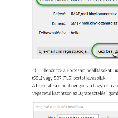
4) Ellenőrizze a Portszám beállításokat. 
(SSL) vagy 587 (TLS) portot javasoljuk.
A hitelesítési módot nyugodtan hagyhatja au
Végezetül kattintson az „Újratesztelés” gom