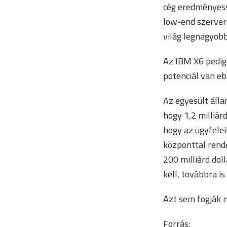
cég eredményess
low-end szerver
világ legnagyobb
Az IBM X6 pedig 
potenciál van e
Az egyesült álla
hogy 1,2 milliár
hogy az ügyfelei
központtal rende
200 milliárd dol
kell, továbbra i
Azt sem fogják 
Forrás: