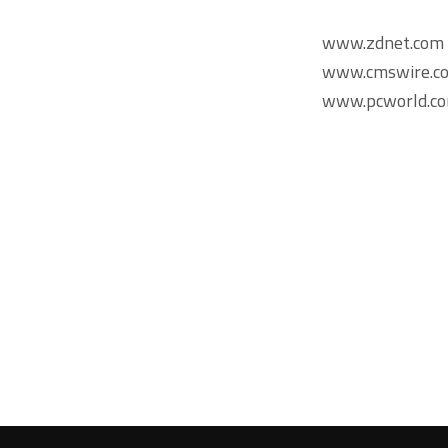
www.zdnet.com
www.cmswire.c
www.pcworld.c