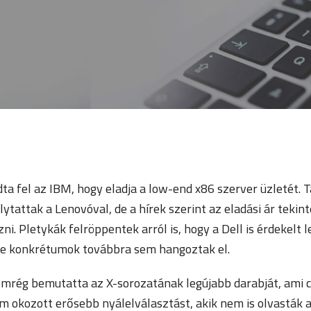
a fel az IBM, hogy eladja a low-end x86 szerver üzletét. T
lytattak a Lenovóval, de a hírek szerint az eladási ár teki
i. Pletykák felröppentek arról is, hogy a Dell is érdekelt l
 de konkrétumok továbbra sem hangoztak el.
mrég bemutatta az X-sorozatának legújabb darabját, ami c
okozott erősebb nyálelválasztást, akik nem is olvasták a 