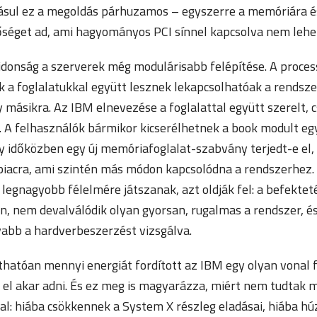
sul ez a megoldás párhuzamos – egyszerre a memóriára és
tőséget ad, ami hagyományos PCI sínnel kapcsolva nem lehe
jdonság a szerverek még modulárisabb felépítése. A proces
a foglalatukkal együtt lesznek lekapcsolhatóak a rendszer
 másikra. Az IBM elnevezése a foglalattal együtt szerelt, 
 A felhasználók bármikor kicserélhetnek a book modult egy
y időközben egy új memóriafoglalat-szabvány terjedt-e el,
piacra, ami szintén más módon kapcsolódna a rendszerhez. 
legnagyobb félelmére játszanak, azt oldják fel: a befektet
n, nem devalválódik olyan gyorsan, rugalmas a rendszer, é
abb a hardverbeszerzést vizsgálva.
thatóan mennyi energiát fordított az IBM egy olyan vonal 
e el akar adni. És ez meg is magyarázza, miért nem tudtak 
al: hiába csökkennek a System X részleg eladásai, hiába h