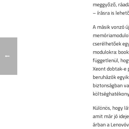
meggyőző, ráadá
– írásra is lehe
A másik vonzó ú
memóriamodulok 
cserélhetőek egy
modulokra: book.
függetlenül, hog
Xeont dobtak-e 
beruházók egyik 
biztonságban va
költséghatékony
Különös, hogy lá
amit már jó idej
árban a Lenovóv