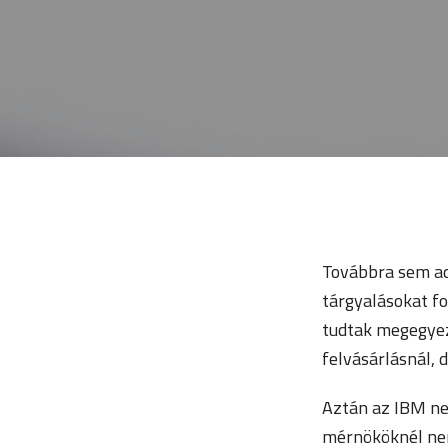
Továbbra sem adt
tárgyalásokat fo
tudtak megegyezn
felvásárlásnál,
Aztán az IBM ne
mérnököknél nem 