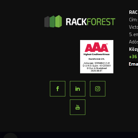
RAC
Cím:
Vict
5. e
Adó
Köz
+36 