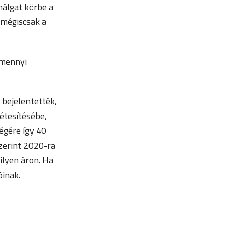
nálgat körbe a
 mégiscsak a
 mennyi
 bejelentették,
létesítésébe,
végére így 40
zerint 2020-ra
ilyen áron. Ha
óinak.