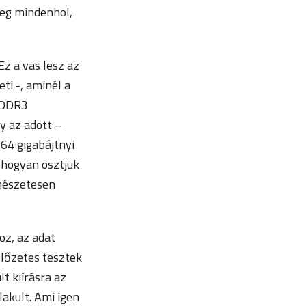
meg mindenhol,
Ez a vas lesz az
ti -, aminél a
a DDR3
y az adott –
64 gigabájtnyi
 hogyan osztjuk
mészetesen
oz, az adat
előzetes tesztek
t kiírásra az
akult. Ami igen