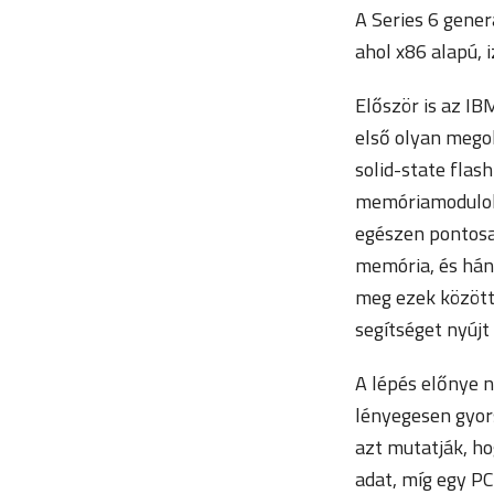
A Series 6 gener
ahol x86 alapú,
Először is az IB
első olyan megol
solid-state fla
memóriamodulokat
egészen pontosa
memória, és hány
meg ezek között
segítséget nyúj
A lépés előnye 
lényegesen gyors
azt mutatják, h
adat, míg egy PC