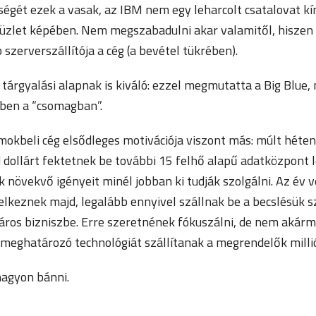
égét ezek a vasak, az IBM nem egy leharcolt csatalovat kí
üzlet képében. Nem megszabadulni akar valamitől, hiszen
 szerverszállítója a cég (a bevétel tükrében).
tárgyalási alapnak is kiváló: ezzel megmutatta a Big Blue,
bben a “csomagban”.
mokbeli cég elsődleges motivációja viszont más: múlt héten
d dollárt fektetnek be további 15 felhő alapű adatközpont 
k növekvő igényeit minél jobban ki tudják szolgálni. Az év 
lkeznek majd, legalább ennyivel szállnak be a becslésük s
láros bizniszbe. Erre szeretnének fókuszálni, de nem akárm
s meghatározó technológiát szállítanak a megrendelők milli
nagyon bánni.