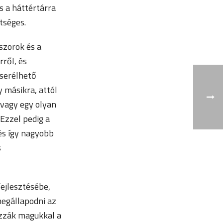
 a háttértárra
tséges.
szorok és a
ről, és
cserélhető
 másikra, attól
 vagy egy olyan
Ezzel pedig a
és így nagyobb
s
fejlesztésébe,
megállapodni az
úzzák magukkal a