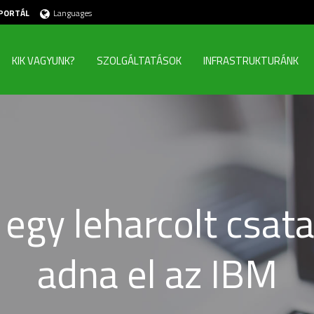
PORTÁL
Languages
KIK VAGYUNK?
SZOLGÁLTATÁSOK
INFRASTRUKTURÁNK
egy leharcolt csata
adna el az IBM