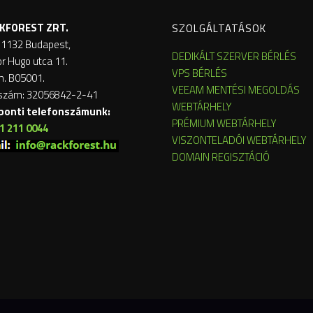
KFOREST ZRT.
SZOLGÁLTATÁSOK
 1132 Budapest,
DEDIKÁLT SZERVER BÉRLÉS
or Hugo utca 11.
VPS BÉRLÉS
m. B05001.
VEEAM MENTÉSI MEGOLDÁS
szám: 32056842-2-41
WEBTÁRHELY
ponti telefonszámunk:
PRÉMIUM WEBTÁRHELY
1 211 0044
VISZONTELADÓI WEBTÁRHELY
DOMAIN REGISZTÁCIÓ