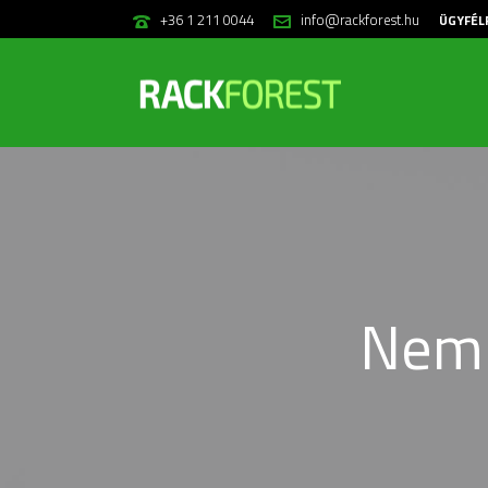
+36 1 211 0044
info@rackforest.hu
ÜGYFÉL
Nem 