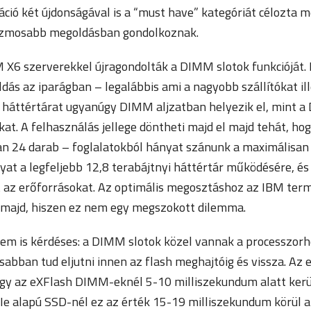
áció két újdonságával is a “must have” kategóriát célozta 
 izmosabb megoldásban gondolkoznak.
M X6 szerverekkel újragondolták a DIMM slotok funkcióját. 
dás az iparágban – legalábbis ami a nagyobb szállítókat ille
sh háttértárat ugyanúgy DIMM aljzatban helyezik el, mint 
. A felhasználás jellege döntheti majd el majd tehát, hog
n 24 darab – foglalatokból hányat szánunk a maximálisan 
at a legfeljebb 12,8 terabájtnyi háttértár működésére, és
 az erőforrásokat. Az optimális megosztáshoz az IBM ter
t majd, hiszen ez nem egy megszokott dilemma.
nem is kérdéses: a DIMM slotok közel vannak a processzorh
abban tud eljutni innen az flash meghajtóig és vissza. Az 
ogy az eXFlash DIMM-eknél 5-10 milliszekundum alatt kerül
Ie alapú SSD-nél ez az érték 15-19 milliszekundum körül al