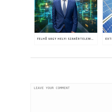
FELHŐ VAGY HELYI SZAKÉRTELEM? A HOSTING JELENE ÉS JÖVŐJE