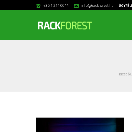
+36 1 211 0044
info@rackforest.hu
ÜGYFÉL
KEZDŐL