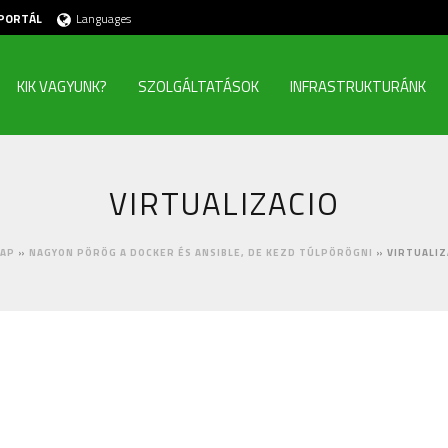
PORTÁL
Languages
KIK VAGYUNK?
SZOLGÁLTATÁSOK
INFRASTRUKTURÁNK
VIRTUALIZACIO
AP
»
NAGYON PÖRÖG A DOCKER ÉS ANSIBLE, DE KEZD TÚLPÖRÖGNI
»
VIRTUALIZ