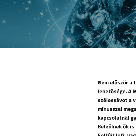
Nem először a 
lehetősége. A M
szélessávot a v
mínusszal megsz
kapcsolatnál gy
Beleölnek ők is 
Felfújt lufi, v