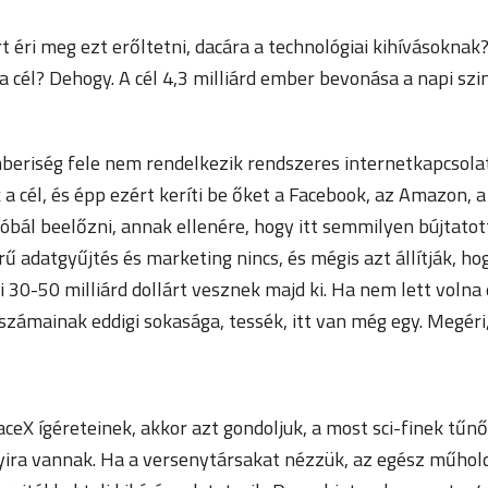
 éri meg ezt erőltetni, dacára a technológiai kihívásoknak
 a cél? Dehogy. A cél 4,3 milliárd ember bevonása a napi szi
beriség fele nem rendelkezik rendszeres internetkapcsolat
k a cél, és épp ezért keríti be őket a Facebook, az Amazon, a
bál beelőzni, annak ellenére, hogy itt semmilyen bújtato
rű adatgyűjtés és marketing nincs, és mégis azt állítják, ho
 30-50 milliárd dollárt vesznek majd ki. Ha nem lett volna
zámainak eddigi sokasága, tessék, itt van még egy. Megéri,
ceX ígéreteinek, akkor azt gondoljuk, a most sci-finek tűn
yira vannak. Ha a versenytársakat nézzük, az egész műhol