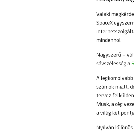
Valaki megkérde
SpaceX egyszerr
internetszolgált
mindenhol.
Nagyszerű – vál
sávszélesség a
R
A legkomolyabb t
számok miatt, d
tervez felkülden
Musk, a cég veze
a világ két pontj
Nyilván különös