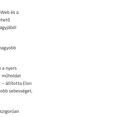
eWeb és a
ehető
nagyjából
 nagyobb
k a nyers
r műholdat
 – állította Elon
gyobb sebességet,
 szigorúan