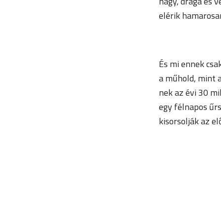
nagy, drága és ve
elérik hamarosan
És mi ennek csak
a műhold, mint a
nek az évi 30 mi
egy félnapos űrs
kisorsolják az el