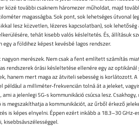
er közé további csaknem háromezer műholdat, majd tovább
ilométer magasságba. Sok pont, sok lehetséges útvonal (
kkal lesz közvetlen, lézeres kapcsolatban), sok lehetőség 
kerülésére, tehát kisebb valós késleltetés. És, állításuk sz
egy a földihez képest kevésbé lagos rendszer.
k nagyon merészek. Nem csak a fent említett számítás miat
as rendszerek órási késleltetése ellenére egy az optikánál
k, hanem mert maga az átviteli sebesség is korlátozott. A
l például a milliméter-frekvencián tolná át a jeleket, vagyi
, ami a jelenlegi 5G-s kommunikáció csúcsa lesz. Csakhogy,
ó is megszakíthatja a kommunikációt, az űrből érkező jelek
és is képes elnyelni. Éppen ezért inkább a 18.3–30 GHz-
, kisebbsávszélességgel.