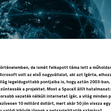
történelemben, de ismét felkapott téma lett a műholda
icrosoft volt az első nagyvállalat, aki azt ígérte, elhoz
ilág legeldugottabb pontjaiba is, hogy aztán 2003-ban, 
üntessék a projektet. Most a SpaceX állít hatalmasat: 
orsabb vezeték nélküli internetet ígér, a világ minden 
szívesen 10 milliárd dollárt, mert akár 50 jön vissza egy
agy valódi kihívók jönnek a netszolgáltatók számára?