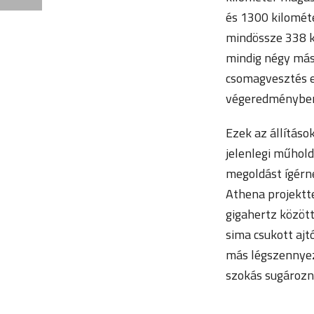
és 1300 kilomét
mindössze 338 k
mindig négy mási
csomagvesztés el
végeredményben 
Ezek az állításo
jelenlegi műhold
megoldást ígérne
Athena projektte
gigahertz között
sima csukott ajt
más légszennyez
szokás sugározni