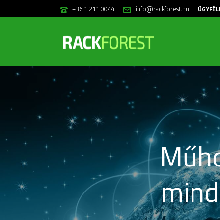
+36 1 211 0044
info@rackforest.hu
ÜGYFÉL
Műho
minde