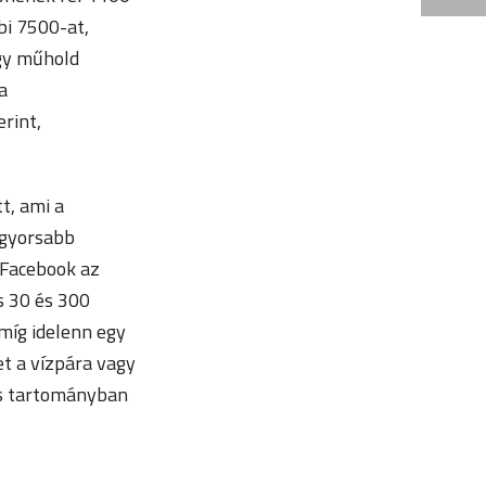
i 7500-at,
egy műhold
a
erint,
t, ami a
 gyorsabb
 Facebook az
s 30 és 300
 míg idelenn egy
et a vízpára vagy
es tartományban