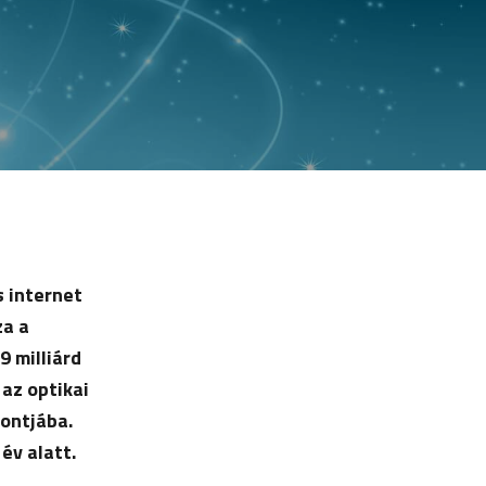
s internet
za a
9 milliárd
az optikai
pontjába.
 év alatt.