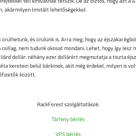
rejtékkel teli kihívásnak tetszik. De az biztos, hogy azt a 
, akármilyen limitált lehetőségekkel.
 örülhetünk, és örülünk is. Arra meg, hogy az éjszakai égbo
 csillag, nem tudunk okosat mondani. Lehet, hogy így lesz
lliárd dollár: néhány ezer dollárért megmutatja a tiszta éjs
éta keretein belül bárkinek, akit még érdekel, milyen is vol
őfizetők között.
RackForest szolgáltatások:
Tárhely bérlés
VPS bérlés