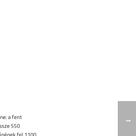
e: a fent
össze 550
lőnének fel 1100