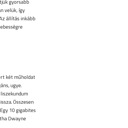
etjük gyorsabb
n velük, így
z állítás inkább
 sebességre
ért két műholdat
áns, ugye.
illiszekundum
vissza. Összesen
 Egy 10 gigabites
intha Dwayne