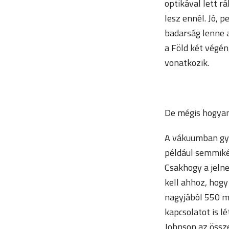
optikával lett r
lesz ennél. Jó, 
badarság lenne a
a Föld két végén
vonatkozik.
De mégis hogya
A vákuumban gyo
például semmiké
Csakhogy a jelne
kell ahhoz, hogy
nagyjából 550 mi
kapcsolatot is l
Johnson az össze