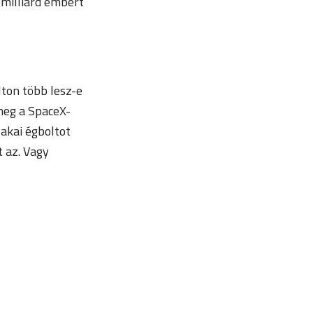
4 milliárd embert
lton több lesz-e
 meg a SpaceX-
zakai égboltot
t az. Vagy