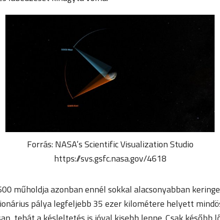
Forrás: NASA’s Scientific Visualization Studio
https://svs.gsfc.nasa.gov/4618
600 műholdja azonban ennél sokkal alacsonyabban keringen
ionárius pálya legfeljebb 35 ezer kilométere helyett mind
n, tehát a késleltetés is jóval kisebb lenne. Csak később 