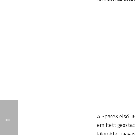
A SpaceX első 1
említett geostac
kilométer magasa