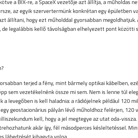
ákötve a BIX-re, a SpaceX vezetője azt állítja, a műholdas n
persze, az egyik szervertermünk konkrétan egy épületben va
zt állítani, hogy ezt műholddal gyorsabban megoldhatjuk. A
, de legalábbis kellő távolságban elhelyezett pont közötti
n?
rsabban terjed a fény, mint bármely optikai kábelben, ez
pp sem vezetékelnénk össze mi sem. Nem is lenne túl eleg
k a levegőben is kell haladnia: a rádiójelnek például 120 m
 egy geostacionárius pályán lévő műholdhoz felérjen, 120 
lliszekundum kell, hogy a jel megtegye az utat oda-vissza.
étrehozhatunk akár így, fél másodperces késleltetéssel. M
s lábedzését kihagyta volna.