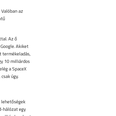
? Valóban az
ntű
tal. Az ő
 Google. Akiket
tt termékeladás,
gy 10 milliárdos
 elég a SpaceX
 csak úgy.
ő lehetőségek
d-hálózat egy