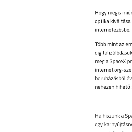
Hogy mégis miért
optika kiváltása
internetezésbe.
Több mint az em
digitalizálódásu
meg a SpaceX pró
internet.org-sze
beruházásból évi
nehezen hihető s
Ha hiszünk a Spa
egy karnyújtásn