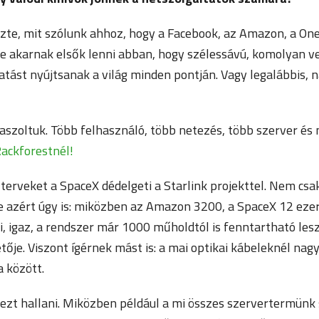
zte, mit szólunk ahhoz, hogy a Facebook, az Amazon, a On
e akarnak elsők lenni abban, hogy szélessávú, komolyan v
atást nyújtsanak a világ minden pontján. Vagy legalábbis, 
aszoltuk. Több felhasználó, több netezés, több szerver és
ackforestnél!
erveket a SpaceX dédelgeti a Starlink projekttel. Nem csa
e azért úgy is: miközben az Amazon 3200, a SpaceX 12 eze
i, igaz, a rendszer már 1000 műholdtól is fenntartható lesz
tője. Viszont ígérnek mást is: a mai optikai kábeleknél na
a között.
 ezt hallani. Miközben például a mi összes szervertermünk