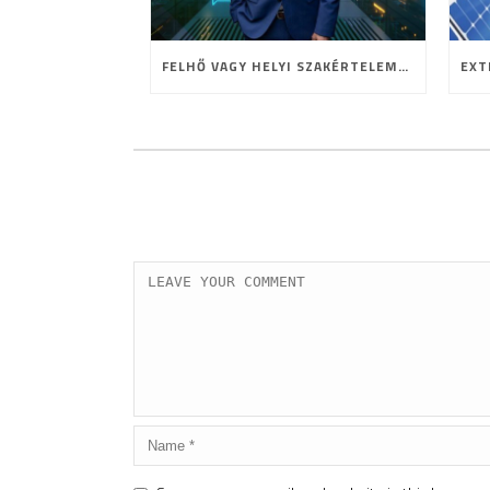
FELHŐ VAGY HELYI SZAKÉRTELEM? A HOSTING JELENE ÉS JÖVŐJE