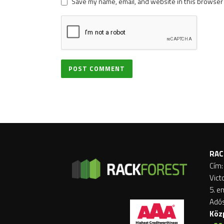
Save my name, email, and website in this browser 
RAC
Cím:
Vict
5. e
Adó
Köz