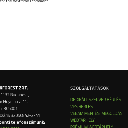
for the next time I comment.
KFOREST ZRT.
SZOLGÁLTATÁSOK
 1132 Budapest,
DEDIKÁLT SZERVER BÉRLÉS
or Hugo utca 11.
VPS BÉRLÉS
m. B05001.
VEEAM MENTÉSI MEGOLDÁS
szám: 32056842-2-41
WEBTÁRHELY
ponti telefonszámunk:
PRÉMIUM WEBTÁRHELY