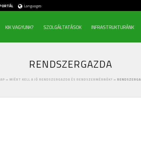
PORTÁL
Languages
KIK VAGYUNK?
SZOLGÁLTATÁSOK
INFRASTRUKTURÁNK
RENDSZERGAZDA
LAP
»
MIÉRT KELL A JÓ RENDSZERGAZDA ÉS RENDSZERMÉRNÖK?
»
RENDSZERG