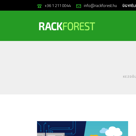
+36 1 211 0044
info@rackforest.hu
ÜGYFÉL
KEZDŐ