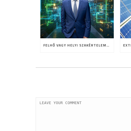
FELHŐ VAGY HELYI SZAKÉRTELEM? A HOSTING JELENE ÉS JÖVŐJE