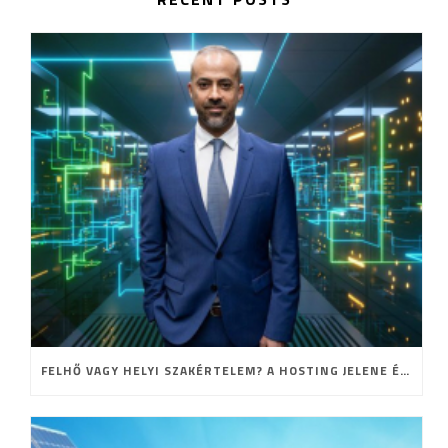
FELHŐ VAGY HELYI SZAKÉRTELEM? A HOSTING JELENE ÉS JÖVŐJE