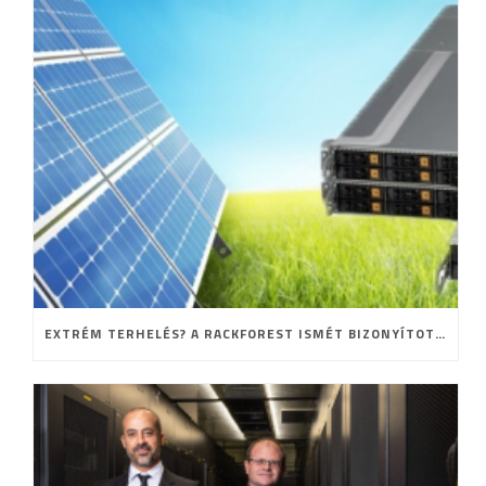
EXTRÉM TERHELÉS? A RACKFOREST ISMÉT BIZONYÍTOTT!