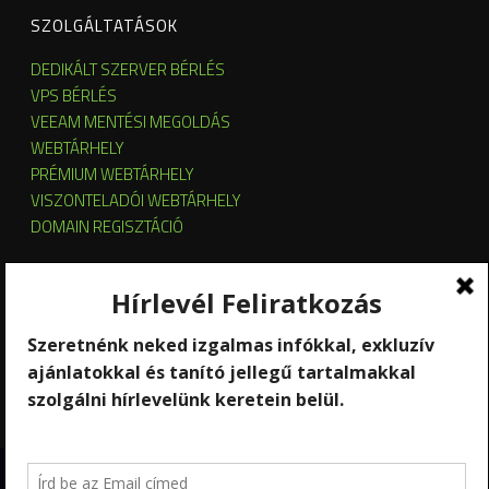
SZOLGÁLTATÁSOK
DEDIKÁLT SZERVER BÉRLÉS
VPS BÉRLÉS
VEEAM MENTÉSI MEGOLDÁS
WEBTÁRHELY
PRÉMIUM WEBTÁRHELY
VISZONTELADÓI WEBTÁRHELY
DOMAIN REGISZTÁCIÓ
SZERVER HOSTING
SZERVER ÜZEMELTETÉS
KUBERNETES ÉS OPENSTACK CLOUD
SZOFTVERBÉRLÉS
STREAMING
Copyright 2026 © RackForest