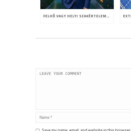
FELHŐ VAGY HELYI SZAKÉRTELEM? A HOSTING JELENE ÉS JÖVŐJE
Save my name, email, and website in this browser 