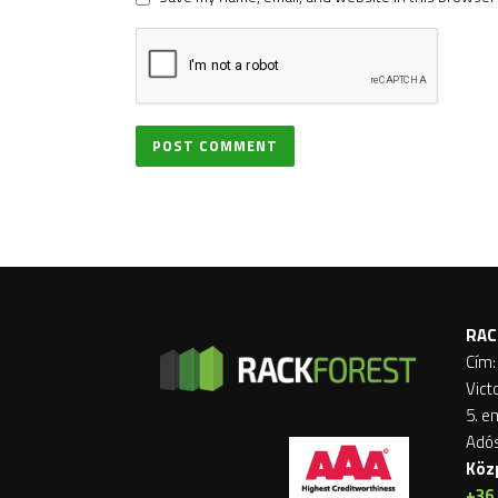
RAC
Cím:
Vict
5. e
Adó
Köz
+36 