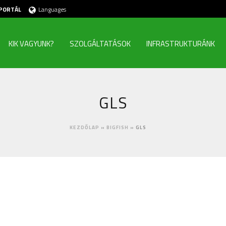
PORTÁL
Languages
KIK VAGYUNK?
SZOLGÁLTATÁSOK
INFRASTRUKTURÁNK
GLS
KEZDŐLAP
»
BIGFISH
»
GLS