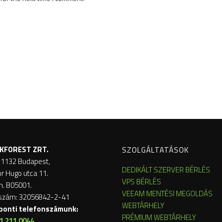
KFOREST ZRT.
SZOLGÁLTATÁSOK
 1132 Budapest,
DEDIKÁLT SZERVER BÉRLÉS
or Hugo utca 11.
VPS BÉRLÉS
m. B05001.
VEEAM MENTÉSI MEGOLDÁS
szám: 32056842-2-41
WEBTÁRHELY
ponti telefonszámunk:
PRÉMIUM WEBTÁRHELY
1 211 0044