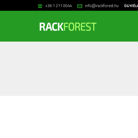
+36 1 211 0044
info@rackforest.hu
ÜGYFÉL