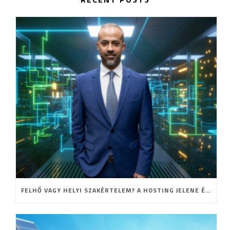
FELHŐ VAGY HELYI SZAKÉRTELEM? A HOSTING JELENE ÉS JÖVŐJE