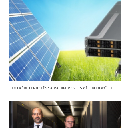
EXTRÉM TERHELÉS? A RACKFOREST ISMÉT BIZONYÍTOTT!