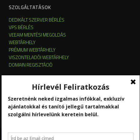
SZOLGÁLTATÁSOK
DEDIKÁLT SZERVER BÉRLÉS
VPS BÉRLÉS
VEEAM MENTÉSI MEGOLDÁS
WEBTÁRHELY
PRÉMIUM WEBTÁRHELY
VISZONTELADÓI WEBTÁRHELY
DOMAIN REGISZTÁCIÓ
SZERVER HOSTING
SZERVER ÜZEMELTETÉS
KUBERNETES ÉS OPENSTACK CLOUD
SZOFTVERBÉRLÉS
STREAMING
Copyright 2026 © RackForest