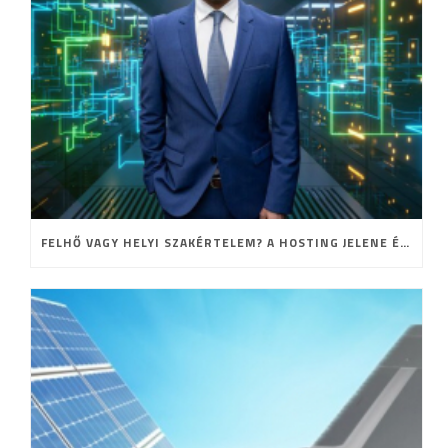
FELHŐ VAGY HELYI SZAKÉRTELEM? A HOSTING JELENE ÉS JÖVŐJE