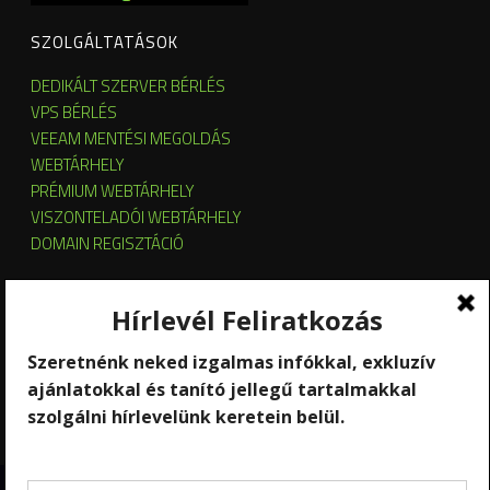
SZOLGÁLTATÁSOK
DEDIKÁLT SZERVER BÉRLÉS
VPS BÉRLÉS
VEEAM MENTÉSI MEGOLDÁS
WEBTÁRHELY
PRÉMIUM WEBTÁRHELY
VISZONTELADÓI WEBTÁRHELY
DOMAIN REGISZTÁCIÓ
SZERVER HOSTING
SZERVER ÜZEMELTETÉS
KUBERNETES ÉS OPENSTACK CLOUD
SZOFTVERBÉRLÉS
STREAMING
Copyright 2026 © RackForest