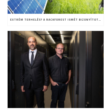
EXTRÉM TERHELÉS? A RACKFOREST ISMÉT BIZONYÍTOTT!