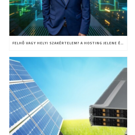
FELHŐ VAGY HELYI SZAKÉRTELEM? A HOSTING JELENE ÉS JÖVŐJE