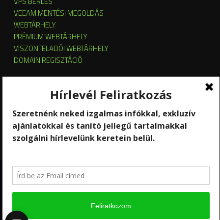
VPS BÉRLÉS
VEEAM MENTÉSI MEGOLDÁS
WEBTÁRHELY
PRÉMIUM WEBTÁRHELY
VISZONTELADÓI WEBTÁRHELY
DOMAIN REGISZTÁCIÓ
SZERVER HOSTING
SZERVER ÜZEMELTETÉS
KUBERNETES ÉS OPENSTACK CLOUD
SZOFTVERBÉRLÉS
STREAMING
Copyright 2026 © RackForest
Kik vagyunk?
Szolgáltatások
Kapcsolat
Hírlevél feliratkozás