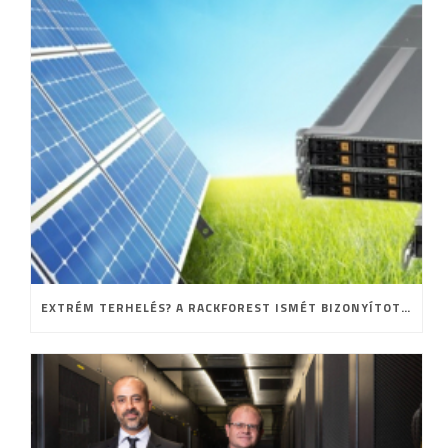
EXTRÉM TERHELÉS? A RACKFOREST ISMÉT BIZONYÍTOTT!