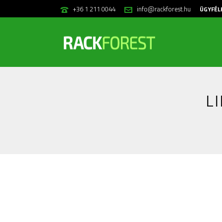
+36 1 211 0044
info@rackforest.hu
ÜGYFÉL
L