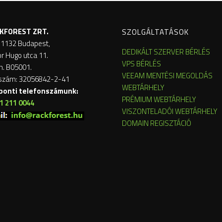
KFOREST ZRT.
SZOLGÁLTATÁSOK
 1132 Budapest,
DEDIKÁLT SZERVER BÉRLÉS
or Hugo utca 11.
VPS BÉRLÉS
m. B05001.
VEEAM MENTÉSI MEGOLDÁS
szám: 32056842-2-41
WEBTÁRHELY
ponti telefonszámunk:
PRÉMIUM WEBTÁRHELY
1 211 0044
VISZONTELADÓI WEBTÁRHELY
DOMAIN REGISZTÁCIÓ