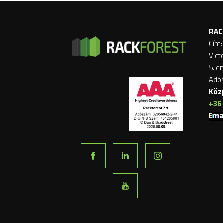
RAC
Cím:
Vict
5. e
Adó
Köz
+36 