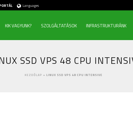
PORTÁL
Languages
KIK VAGYUNK?
SZOLGÁLTATÁSOK
INFRASTRUKTURÁNK
INUX SSD VPS 48 CPU INTENSI
KEZDŐLAP
»
LINUX SSD VPS 48 CPU INTENSIVE