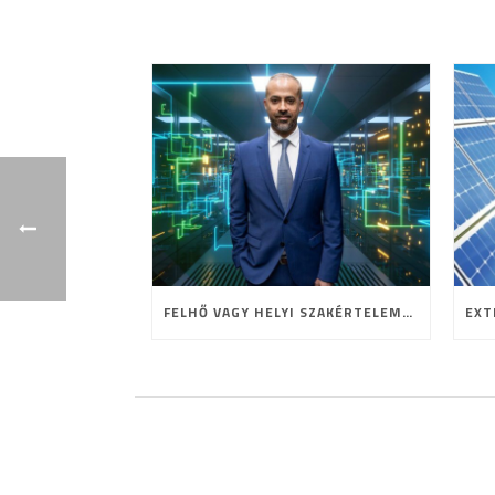
FELHŐ VAGY HELYI SZAKÉRTELEM? A HOSTING JELENE ÉS JÖVŐJE