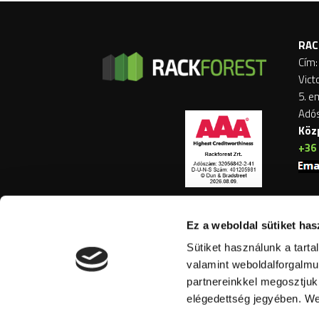
RAC
Cím:
Vict
5. e
Adó
Köz
+36 
Ez a weboldal sütiket has
Sütiket használunk a tart
valamint weboldalforgalmu
partnereinkkel megosztjuk 
elégedettség jegyében. We