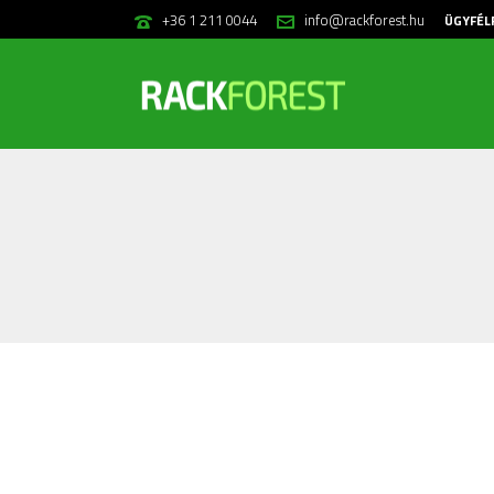
+36 1 211 0044
info@rackforest.hu
ÜGYFÉL