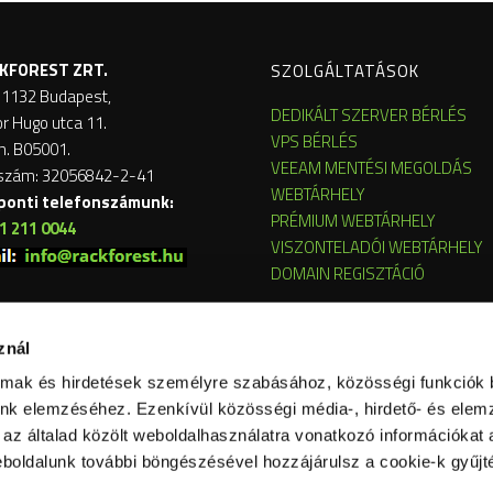
KFOREST ZRT.
SZOLGÁLTATÁSOK
 1132 Budapest,
DEDIKÁLT SZERVER BÉRLÉS
or Hugo utca 11.
VPS BÉRLÉS
m. B05001.
VEEAM MENTÉSI MEGOLDÁS
szám: 32056842-2-41
WEBTÁRHELY
ponti telefonszámunk:
PRÉMIUM WEBTÁRHELY
1 211 0044
VISZONTELADÓI WEBTÁRHELY
DOMAIN REGISZTÁCIÓ
znál
almak és hirdetések személyre szabásához, közösségi funkciók 
nk elemzéséhez. Ezenkívül közösségi média-, hirdető- és elem
az általad közölt weboldalhasználatra vonatkozó információkat a
boldalunk további böngészésével hozzájárulsz a cookie-k gyűjt