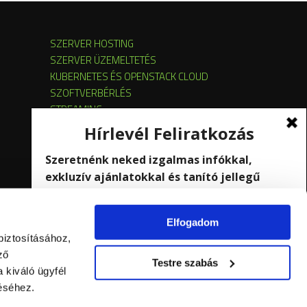
SZERVER HOSTING
SZERVER ÜZEMELTETÉS
KUBERNETES ÉS OPENSTACK CLOUD
SZOFTVERBÉRLÉS
STREAMING
Elfogadom
biztosításához,
ző
Testre szabás
 kiváló ügyfél
éséhez.