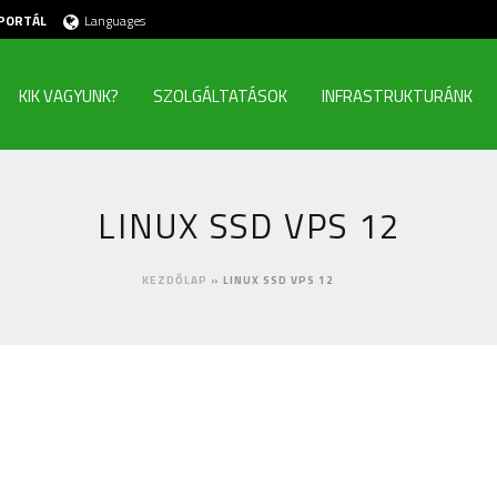
PORTÁL
Languages
KIK VAGYUNK?
SZOLGÁLTATÁSOK
INFRASTRUKTURÁNK
LINUX SSD VPS 12
KEZDŐLAP
»
LINUX SSD VPS 12