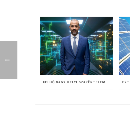
FELHŐ VAGY HELYI SZAKÉRTELEM? A HOSTING JELENE ÉS JÖVŐJE