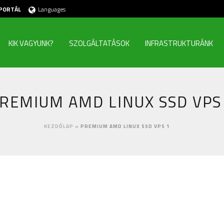
PORTÁL
Languages
KIK VAGYUNK?
SZOLGÁLTATÁSOK
INFRASTRUKTURÁNK
REMIUM AMD LINUX SSD VPS
KEZDŐLAP
»
PREMIUM AMD LINUX SSD VPS 1