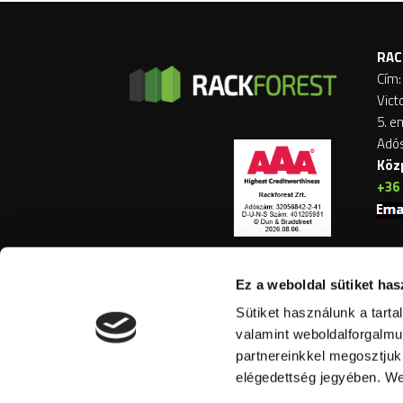
RAC
Cím:
Vict
5. e
Adó
Köz
+36 
Ez a weboldal sütiket has
Sütiket használunk a tart
valamint weboldalforgalmu
partnereinkkel megosztjuk 
elégedettség jegyében. We