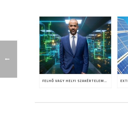
FELHŐ VAGY HELYI SZAKÉRTELEM? A HOSTING JELENE ÉS JÖVŐJE