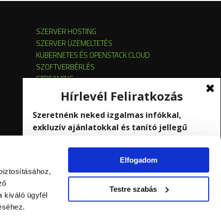
SZERVER HOSTING
SZERVER ÜZEMELTETÉS
KUBERNETES ÉS OPENSTACK CLOUD
SZOFTVERBÉRLÉS
STREAMING
Elfogadom
biztosításához,
ző
Testre szabás
 kiváló ügyfél
éséhez.