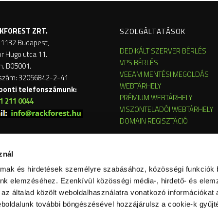
KFOREST ZRT.
SZOLGÁLTATÁSOK
 1132 Budapest,
DEDIKÁLT SZERVER BÉRLÉS
or Hugo utca 11.
VPS BÉRLÉS
m. B05001.
VEEAM MENTÉSI MEGOLDÁS
szám: 32056842-2-41
WEBTÁRHELY
ponti telefonszámunk:
PRÉMIUM WEBTÁRHELY
1 211 0044
VISZONTELADÓI WEBTÁRHELY
DOMAIN REGISZTÁCIÓ
znál
almak és hirdetések személyre szabásához, közösségi funkciók 
nk elemzéséhez. Ezenkívül közösségi média-, hirdető- és elem
az általad közölt weboldalhasználatra vonatkozó információkat a
boldalunk további böngészésével hozzájárulsz a cookie-k gyűjt