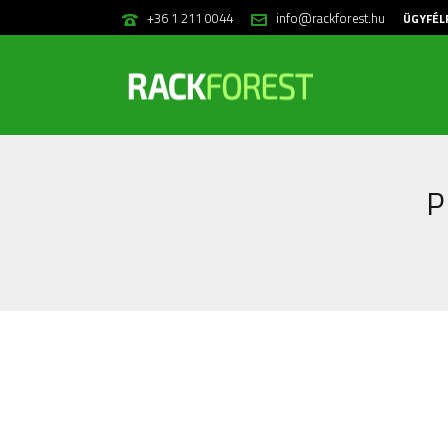
+36 1 211 0044
info@rackforest.hu
ÜGYFÉL
P