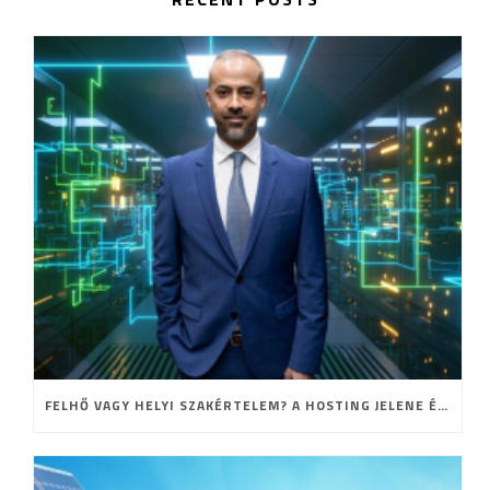
FELHŐ VAGY HELYI SZAKÉRTELEM? A HOSTING JELENE ÉS JÖVŐJE