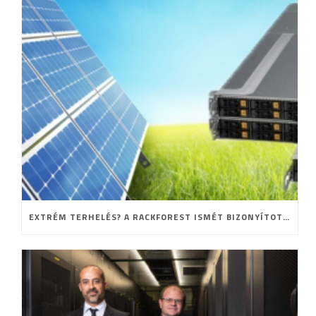
EXTRÉM TERHELÉS? A RACKFOREST ISMÉT BIZONYÍTOTT!