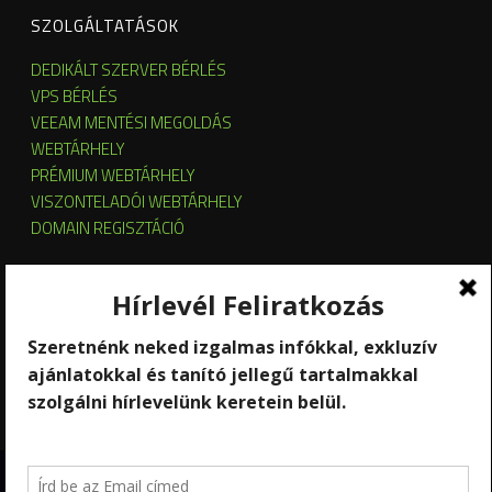
SZOLGÁLTATÁSOK
DEDIKÁLT SZERVER BÉRLÉS
VPS BÉRLÉS
VEEAM MENTÉSI MEGOLDÁS
WEBTÁRHELY
PRÉMIUM WEBTÁRHELY
VISZONTELADÓI WEBTÁRHELY
DOMAIN REGISZTÁCIÓ
SZERVER HOSTING
SZERVER ÜZEMELTETÉS
KUBERNETES ÉS OPENSTACK CLOUD
SZOFTVERBÉRLÉS
STREAMING
Copyright 2026 © RackForest