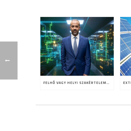
FELHŐ VAGY HELYI SZAKÉRTELEM? A HOSTING JELENE ÉS JÖVŐJE