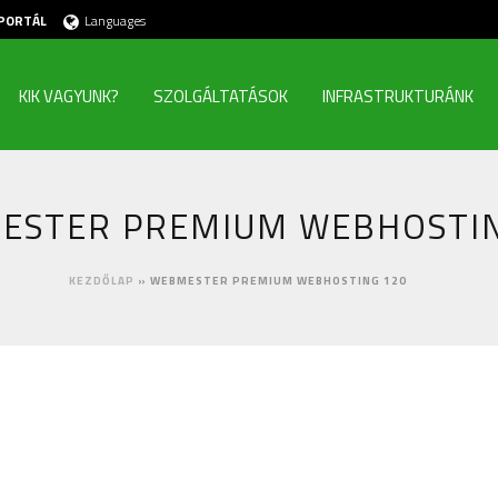
PORTÁL
Languages
KIK VAGYUNK?
SZOLGÁLTATÁSOK
INFRASTRUKTURÁNK
ESTER PREMIUM WEBHOSTIN
KEZDŐLAP
»
WEBMESTER PREMIUM WEBHOSTING 120