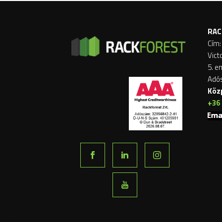
RAC
Cím:
Vict
5. e
Adó
Köz
+36 