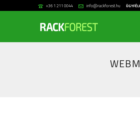
+36 1 211 0044
info@rackforest.hu
ÜGYFÉL
WEBM