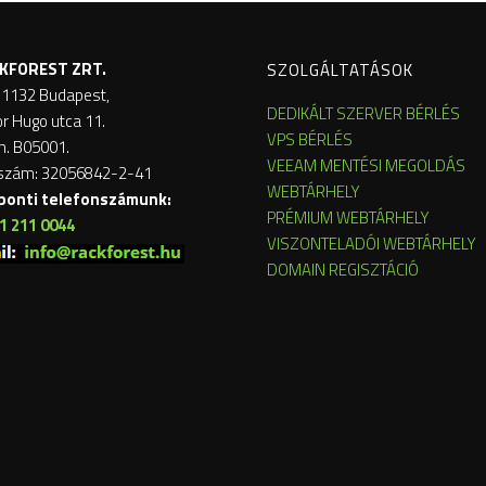
KFOREST ZRT.
SZOLGÁLTATÁSOK
 1132 Budapest,
DEDIKÁLT SZERVER BÉRLÉS
or Hugo utca 11.
VPS BÉRLÉS
m. B05001.
VEEAM MENTÉSI MEGOLDÁS
szám: 32056842-2-41
WEBTÁRHELY
ponti telefonszámunk:
PRÉMIUM WEBTÁRHELY
1 211 0044
VISZONTELADÓI WEBTÁRHELY
DOMAIN REGISZTÁCIÓ