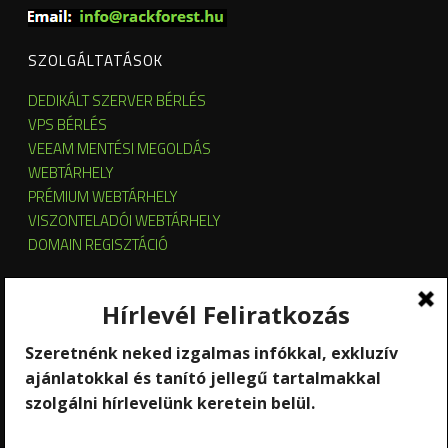
SZOLGÁLTATÁSOK
DEDIKÁLT SZERVER BÉRLÉS
VPS BÉRLÉS
VEEAM MENTÉSI MEGOLDÁS
WEBTÁRHELY
PRÉMIUM WEBTÁRHELY
VISZONTELADÓI WEBTÁRHELY
DOMAIN REGISZTÁCIÓ
SZERVER HOSTING
SZERVER ÜZEMELTETÉS
KUBERNETES ÉS OPENSTACK CLOUD
SZOFTVERBÉRLÉS
STREAMING