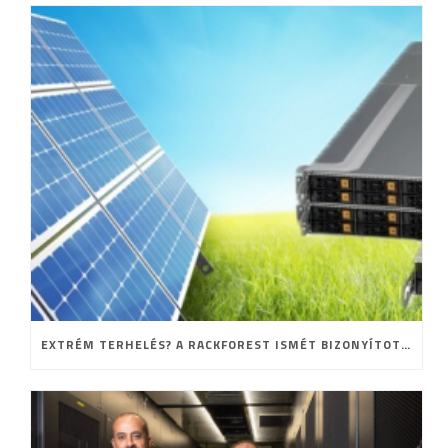
EXTRÉM TERHELÉS? A RACKFOREST ISMÉT BIZONYÍTOTT!