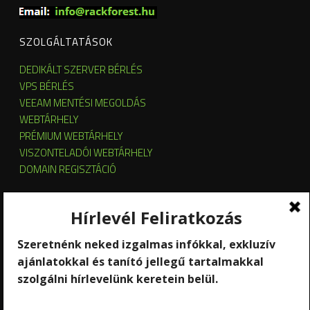
SZOLGÁLTATÁSOK
DEDIKÁLT SZERVER BÉRLÉS
VPS BÉRLÉS
VEEAM MENTÉSI MEGOLDÁS
WEBTÁRHELY
PRÉMIUM WEBTÁRHELY
VISZONTELADÓI WEBTÁRHELY
DOMAIN REGISZTÁCIÓ
SZERVER HOSTING
SZERVER ÜZEMELTETÉS
KUBERNETES ÉS OPENSTACK CLOUD
SZOFTVERBÉRLÉS
STREAMING