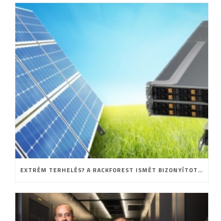
EXTRÉM TERHELÉS? A RACKFOREST ISMÉT BIZONYÍTOTT!