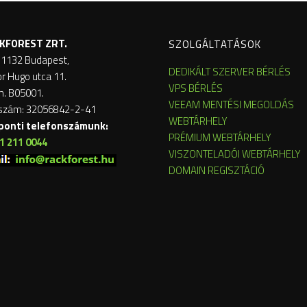
KFOREST ZRT.
SZOLGÁLTATÁSOK
 1132 Budapest,
DEDIKÁLT SZERVER BÉRLÉS
or Hugo utca 11.
VPS BÉRLÉS
m. B05001.
VEEAM MENTÉSI MEGOLDÁS
szám: 32056842-2-41
WEBTÁRHELY
ponti telefonszámunk:
PRÉMIUM WEBTÁRHELY
1 211 0044
VISZONTELADÓI WEBTÁRHELY
DOMAIN REGISZTÁCIÓ