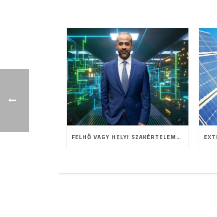
FELHŐ VAGY HELYI SZAKÉRTELEM? A HOSTING JELENE ÉS JÖVŐJE