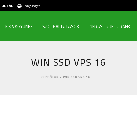
PORTÁL
Languages
KIK VAGYUNK?
SZOLGÁLTATÁSOK
INFRASTRUKTURÁNK
WIN SSD VPS 16
KEZDŐLAP
»
WIN SSD VPS 16