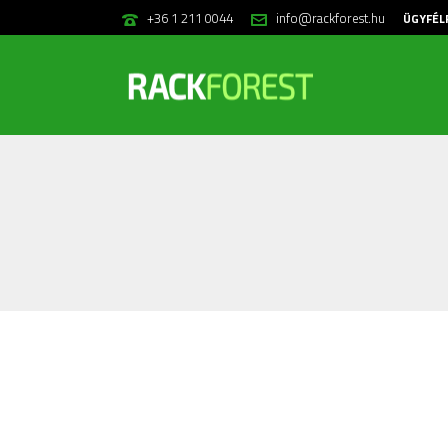
+36 1 211 0044
info@rackforest.hu
ÜGYFÉL