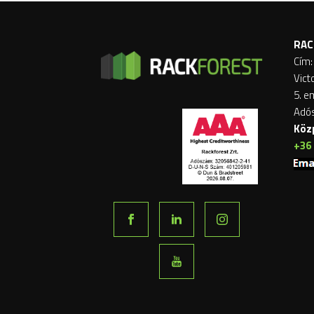
RAC
Cím:
Vict
5. e
Adó
Köz
+36 