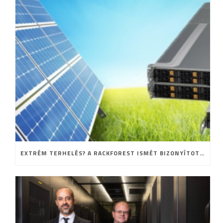
EXTRÉM TERHELÉS? A RACKFOREST ISMÉT BIZONYÍTOTT!