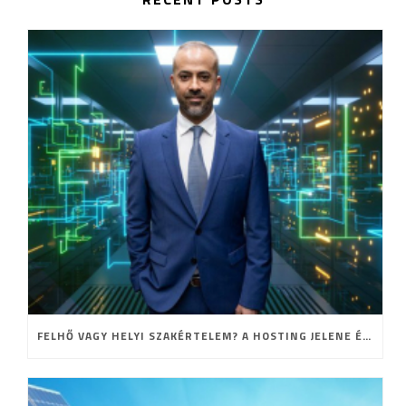
FELHŐ VAGY HELYI SZAKÉRTELEM? A HOSTING JELENE ÉS JÖVŐJE