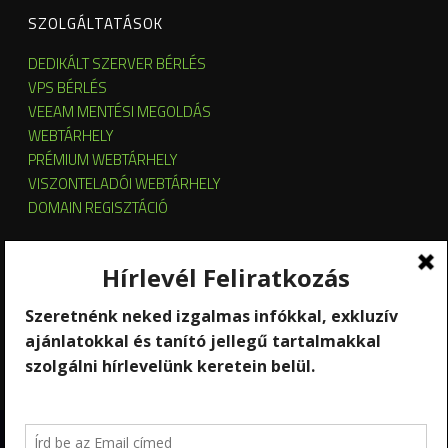
SZOLGÁLTATÁSOK
DEDIKÁLT SZERVER BÉRLÉS
VPS BÉRLÉS
VEEAM MENTÉSI MEGOLDÁS
WEBTÁRHELY
PRÉMIUM WEBTÁRHELY
VISZONTELADÓI WEBTÁRHELY
DOMAIN REGISZTÁCIÓ
SZERVER HOSTING
SZERVER ÜZEMELTETÉS
KUBERNETES ÉS OPENSTACK CLOUD
SZOFTVERBÉRLÉS
STREAMING
Copyright 2026 © RackForest