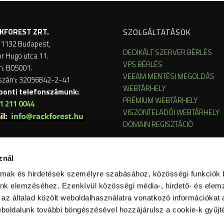
KFOREST ZRT.
SZOLGÁLTATÁSOK
 1132 Budapest,
DEDIKÁLT SZERVER BÉRLÉS
or Hugo utca 11.
VPS BÉRLÉS
m. B05001.
VEEAM MENTÉSI MEGOLDÁS
szám: 32056842-2-41
WEBTÁRHELY
ponti telefonszámunk:
PRÉMIUM WEBTÁRHELY
1 211 0044
VISZONTELADÓI WEBTÁRHELY
DOMAIN REGISZTÁCIÓ
znál
almak és hirdetések személyre szabásához, közösségi funkciók 
nk elemzéséhez. Ezenkívül közösségi média-, hirdető- és elem
az általad közölt weboldalhasználatra vonatkozó információkat a
boldalunk további böngészésével hozzájárulsz a cookie-k gyűjt