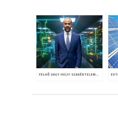
FELHŐ VAGY HELYI SZAKÉRTELEM? A HOSTING JELENE ÉS JÖVŐJE