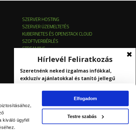
SZERVER HOSTING
SZERVER ÜZEMELTETÉS
KUBERNETES ÉS OPENSTACK CLOUD
SZOFTVERBÉRLÉS
STREAMING
Elfogadom
biztosításához,
ző
Testre szabás
 kiváló ügyfél
éséhez.