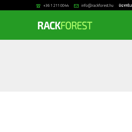
+36 1 211 0044
info@rackforest.hu
ÜGYFÉL