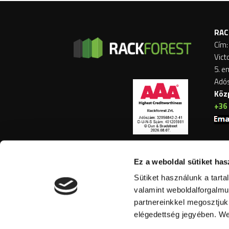
RAC
Cím:
Vict
5. e
Adó
Köz
+36 
Ez a weboldal sütiket has
Sütiket használunk a tart
valamint weboldalforgalmu
partnereinkkel megosztjuk 
elégedettség jegyében. We