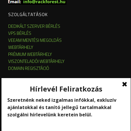
SZOLGÁLTATÁSOK
DEDIKÁLT SZERVER BÉRLÉS
VPS BÉRLÉS
VEEAM MENTÉSI MEGOLDÁS
WEBTÁRHELY
PRÉMIUM WEBTÁRHELY
VISZONTELADÓI WEBTÁRHELY
DOMAIN REGISZTÁCIÓ
SZERVER HOSTING
SZERVER ÜZEMELTETÉS
KUBERNETES ÉS OPENSTACK CLOUD
SZOFTVERBÉRLÉS
STREAMING