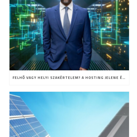
FELHŐ VAGY HELYI SZAKÉRTELEM? A HOSTING JELENE ÉS JÖVŐJE