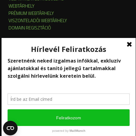
WEBTÁRHELY
PRÉMIUM WEBTÁRHELY
VISZONTELADÓI WEBTÁRHELY
DOMAIN REGISZTÁCIÓ
SZERVER HOSTING
SZERVER ÜZEMELTETÉS
KUBERNETES ÉS OPENSTACK CLOUD
SZOFTVERBÉRLÉS
STREAMING
Copyright 2026 © RackForest
Kik vagyunk?
Szolgáltatások
Kapcsolat
Hírlevél feliratkozás
Ügyfél-elégedettség mérés
Karrier