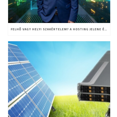
FELHŐ VAGY HELYI SZAKÉRTELEM? A HOSTING JELENE ÉS JÖVŐJE